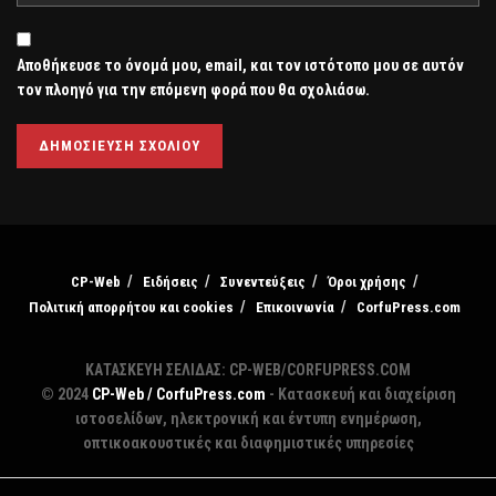
Αποθήκευσε το όνομά μου, email, και τον ιστότοπο μου σε αυτόν
τον πλοηγό για την επόμενη φορά που θα σχολιάσω.
CP-Web
Ειδήσεις
Συνεντεύξεις
Όροι χρήσης
Πολιτική απορρήτου και cookies
Επικοινωνία
CorfuPress.com
ΚΑΤΑΣΚΕΥΗ ΣΕΛΙΔΑΣ: CP-WEB/CORFUPRESS.COM
© 2024
CP-Web / CorfuPress.com
- Κατασκευή και διαχείριση
ιστοσελίδων, ηλεκτρονική και έντυπη ενημέρωση,
οπτικοακουστικές και διαφημιστικές υπηρεσίες