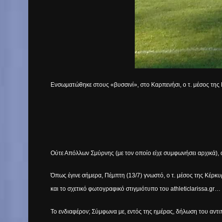
Ενσωματώθηκε στους «βυσσινί», στο Καρπενήσι, ο τ. μέσος της
Ούτε Απόλλων Σμύρνης (με τον οποίο είχε συμφωνήσει αρχικά), 
Όπως έγινε σήμερα, Πέμπτη (13/7) γνωστό, ο τ. μέσος της Κέρκυ
και το σχετικό φωτογραφικό στιγμιότυπο του
athleticlarissa
.
gr
…
Το ενδιαφέρον; Σύμφωνα με, εντός της ημέρας, δήλωση του αν