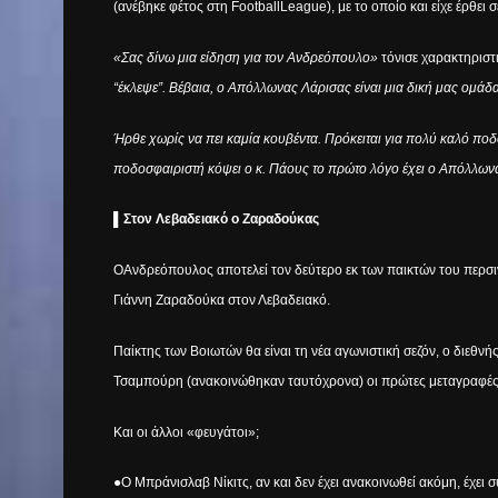
(ανέβηκε φέτος στη
Football
League
), με το οποίο και είχε έρθει
«Σας δίνω μια είδηση για τον Ανδρεόπουλο»
τόνισε χαρακτηριστ
“έκλεψε”. Βέβαια, ο Απόλλωνας Λάρισας είναι μια δική μας ομάδ
Ήρθε χωρίς να πει καμία κουβέντα. Πρόκειται για πολύ καλό πο
ποδοσφαιριστή κόψει ο κ. Πάους το πρώτο λόγο έχει ο Απόλλωνα
▌
Στον Λεβαδειακό ο Ζαραδούκας
O
A
νδρεόπουλος αποτελεί τον δεύτερο εκ των παικτών του περσι
Γιάννη Ζαραδούκα στον Λεβαδειακό.
Παίκτης των Βοιωτών θα είναι τη νέα αγωνιστική σεζόν, ο διεθν
Τσαμπούρη (ανακοινώθηκαν ταυτόχρονα) οι πρώτες μεταγραφές 
Και οι άλλοι «φευγάτοι»;
●Ο Μπράνισλαβ Νίκιτς, αν και δεν έχει ανακοινωθεί ακόμη, έχει 