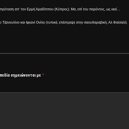
εί πρόταση απ’ τον Ερμή Αραδίππου (Κύπρος). Μα, επί του παρόντος, ως εκεί…
ο Τζανουλίνο και Ιφεανί Ονίλο (τυπικά, επέστρεψε στην σαουδαραβική, Αλ Φαϊσαλί).
*
 πεδία σημειώνονται με