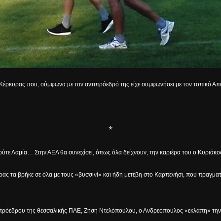
 Κέρκυρας που, σύμφωνα με τον αντιπρόεδρό της είχε συμφωνήσει με τον τοπικό Α
*
ούτε Λαμία… Στην ΑΕΛ θα συνεχίσει, όπως όλα δείχνουν, την καριέρα του ο Κυριάκ
ρας τα βρήκε σε όλα με τους «βυσσινί» και ήδη μετέβη στο Καρπενήσι, που πραγματ
τιπρόεδρου της θεσσαλικής ΠΑΕ, Ζήση Ντελόπουλου, ο Ανδρεόπουλος «εκλάπη» την