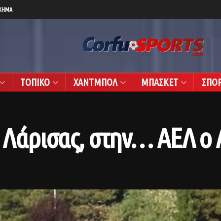
ΧΗΜΑ
ΤΟΠΙΚΟ
ΧΑΝΤΜΠΟΛ
ΜΠΑΣΚΕΤ
ΣΠΟ
α Λάρισας, στην… ΑΕΛ ο