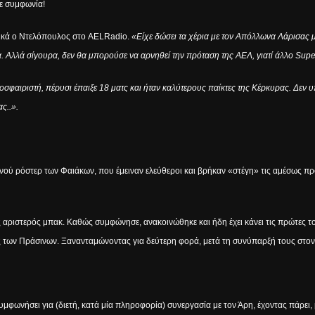
 σε συμφωνία!
ικά ο Ντελόπουλος στο
AEL
Radio
.
«Είχε δώσει τα χέρια με τον Απόλλωνα Λάρισας μέχ
α. Αλλά σίγουρα, δεν θα μπορούσε να αρνηθεί την πρόταση της ΑΕΛ, γιατί άλλο Sup
δοσφαιριστή, πέρυσι έπαιξε 18 ματς και ήταν καλύτερους παίκτες της Κέρκυρας. Δε
ς..».
νού ρόστερ των Φαιάκων, που έμειναν ελεύθεροι και βρήκαν «στέγη» τις αμέσως πρ
ής αριστερός μπακ. Καθώς συμφώνησε, ανακοινώθηκε και ήδη έχει κάνει τις πρώτες 
των Πράσινων. Ξανανταμώνοντας για δεύτερη φορά, μετά τη συνύπαρξή τους στον
συμφωνήσει για (διετή, κατά μία πληροφορία) συνεργασία με τον Άρη, έχοντας πάρει,