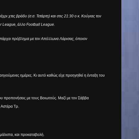
ρι χτες βράδυ (σ.σ. Τετάρτη) και στις 21:30 ο κ. Κούγιας τον
er League, άλλο Football League.
ν υπάρχει πρόβλημα με τον Απόλλωνα Λάρισας, όποιον
οηγούμενες ημέρες. Κι αυτό καθώς είχε προηγηθεί η ένταξη του
του προπονήσεις με τους Βοιωτούς. Μαζί με τον Σάββα
 Αστέρα Τρ.
 μάλιστα, και προκαταβολή.