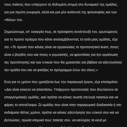
τους παίκτες που υπάρχουν τη δεδομένη στιγμή στο δυναμικό της ομάδας,
για μια πρώτη γνωριμία, αλλά και μια μίνι ανάλυση της φιλοσοφίας και των
«θέλω» του.
Σημειώνουμε, επ’ ευκαιρία πως, σε πρόσφατη συνέντευξή του, ερωτώμενος
για το πρώτο πράγμα που κάνει αναλαμβάνοντας τα ηνία μιας ομάδας, είχε
πει:
«
Το πρώτο που κάνεις είναι να οργανώσεις το προπονητικό team, ποιος
είναι ο βοηθός σου και ποιος ο γυμναστής, να φροντίσεις για την οργάνωση
της προπόνησης και των υλικών που θα χρειαστείς και βέβαια να αξιολογήσεις
την ομάδα σου και να φτιάξεις το πρόγραμμα όλου του έτους.»
Ενώ για το χρόνο που χρειάζεται έως την παραγωγή έργου, είχε επισημάνει:
«Δεν είναι εύκολο να απαντήσω. Υπάρχουν προπονητές που δουλεύουν σε
επαγγελματικές ομάδες, εκεί πρέπει να κάνεις σωστή επιλογή παικτών και να
φέρεις το αποτέλεσμα. Σε ομάδες που είναι στην παραγωγική διαδικασία ή στο
ενδιάμεσο θέλεις χρόνο, πρέπει να κάνεις αξιολόγηση του υλικού σου και να
βελτιώσεις, πρώτα ατομικά τους παίκτες σου, να καλύψεις τα κενά με