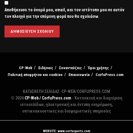
Αποθήκευσε το όνομά μου, email, και τον ιστότοπο μου σε αυτόν
τον πλοηγό για την επόμενη φορά που θα σχολιάσω.
CP-Web
Ειδήσεις
Συνεντεύξεις
Όροι χρήσης
Πολιτική απορρήτου και cookies
Επικοινωνία
CorfuPress.com
ΚΑΤΑΣΚΕΥΗ ΣΕΛΙΔΑΣ: CP-WEB/CORFUPRESS.COM
© 2024
CP-Web / CorfuPress.com
- Κατασκευή και διαχείριση
ιστοσελίδων, ηλεκτρονική και έντυπη ενημέρωση,
οπτικοακουστικές και διαφημιστικές υπηρεσίες
WEBSITE: www.corfusports.com