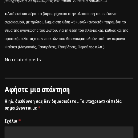
μεταγραφές ή να προωθήσεις νέα παιδιά. Δύσκολη δουλειά…»
● Από εκεί και πέρα, το βάρος ρίχνεται στην υλοποίηση του επέκεινα
σχεδιασμού, με πρώτο μέλημα στη θέση «5», ενώ «ανοικτό» παραμένει το
θέμα της ανανέωσης του Ζώτου, για τη θέση του πλέι-μέικερ, καθώς και της
οριστικής «λίστας» των παικτών που θα ενσωματωθούν από τον περσινό
Φαίακα (Μαγκανάς, Τσουρέκας, Τζουβάρας, Περούλης κ.λπ.).
No related posts.
Αφήστε μια απάντηση
Η ηλ. διεύθυνση σας δεν δημοσιεύεται.
Τα υποχρεωτικά πεδία
*
σημειώνονται με
*
Σχόλιο