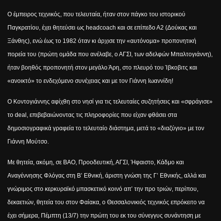
Ο έμπειρος τεχνικός, που τελευταία, ήταν στον πάγκο του ιστορικού
Παγκρατίου, έχει θητεύσει ως
head
coach
και σε επίπεδο Α2 (Δούκας και
Ξάνθης), ενώ έως το 1982 όταν κι άρχισε την «αυτόνομα» προπονητική
πορεία του (πρώτη ομάδα που ανέλαβε, ο ΑΓΣΙ, των αδελφών Μπαλτογιάννη),
ήταν βοηθός προπονητή στον μεγάλο Άρη, στο πλευρό του Ίβκοβιτς και
«ανοικτό» το ενδεχόμενο συνέχειας και με τον Γιάννη Ιωαννίδη!
Ο Κοντογιάννης αφίχθη στο νησί για τις τελευταίες συζητήσεις και «σφράγισε»
το
deal
, επιβεβαιώνοντας τις πληροφορίες που είχαν φθάσει στα
δημοσιογραφικά γραφεία το τελευταίο διάστημα, μετά το «διαζύγιο» με τον
Γιάννη Μούτσο.
Με θητεία, ακόμη, σε ΒΑΟ, Προοδευτική, ΑΓΣΙ, Ήφαιστο, Κάδμο και
Αναγέννησης Φλόγας στη Β’ Εθνική, άριστη γνώση της Γ’ Εθνικής, αλλά και
γνώριμος στο κερκυραϊκό μπασκετικό κοινό απ’ την προ τριών, περίπου,
δεκαετιών, θητεία του στον Φαίακα, ο Θεσσαλονικιός τεχνικός επρόκειτο να
έχει σήμερα, Πέμπτη (13/7) την πρώτη του εκ του σύνεγγυς συνάντηση με