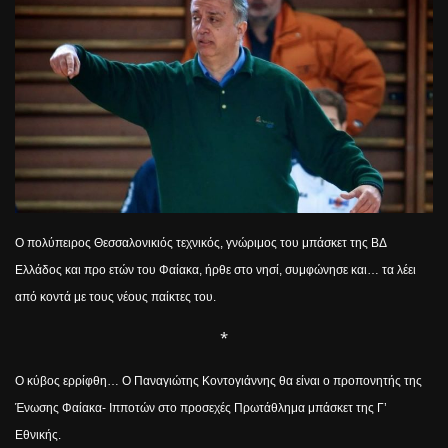
Ο πολύπειρος Θεσσαλονικιός τεχνικός, γνώριμος του μπάσκετ της ΒΔ
Ελλάδος και προ ετών του Φαίακα, ήρθε στο νησί, συμφώνησε και… τα λέει
από κοντά με τους νέους παίκτες του.
*
Ο κύβος ερρίφθη… Ο Παναγιώτης Κοντογιάννης θα είναι ο προπονητής της
Ένωσης Φαίακα- Ιπποτών στο προσεχές Πρωτάθλημα μπάσκετ της Γ’
Εθνικής.