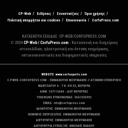
CP-Web
Ειδήσεις
Συνεντεύξεις
Όροι χρήσης
Πολιτική απορρήτου και cookies
Επικοινωνία
CorfuPress.com
ΚΑΤΑΣΚΕΥΗ ΣΕΛΙΔΑΣ: CP-WEB/CORFUPRESS.COM
© 2024
CP-Web / CorfuPress.com
- Κατασκευή και διαχείριση
ιστοσελίδων, ηλεκτρονική και έντυπη ενημέρωση,
οπτικοακουστικές και διαφημιστικές υπηρεσίες
WEBSITE: www.corfusports.com
C.P.WEB-CORFUPRESS.COM - ΕΜΜΑΝΟΥΗΛ ΜΕΘΥΜΑΚΗΣ // ΑΤΟΜΙΚΗ ΕΠΙΧΕΙΡΗΣΗ
MANTZAΡΟΥ 6 - T.K. 49132, ΚΕΡΚΥΡΑ
ΑΦΜ: 107115640 - ΔΟΥ ΚΕΡΚΥΡΑΣ
ΤΗΛΕΦΩΝΟ ΕΠΙΚΟΙΝΩΝΙΑΣ: 2661026992
EMAIL: info@corfupress.com
ΙΔΙΟΚΤΗΤΗΣ: EMMANOYΗΛ ΜΕΘΥΜΑΚΗΣ
ΝΟΜΙΜΟΣ ΕΚΠΡΟΣΩΠΟΣ: EMMANOYΗΛ ΜΕΘΥΜΑΚΗΣ
ΔΙΕΥΘΥΝΤΗΣ: EMMANOYΗΛ ΜΕΘΥΜΑΚΗΣ
ΔΙΕΥΘΥΝΤΡΙΑ ΣΥΝΤΑΞΗΣ: ΝΙΚΟΛΑΪΣ ΒΛΑΧΟΥ