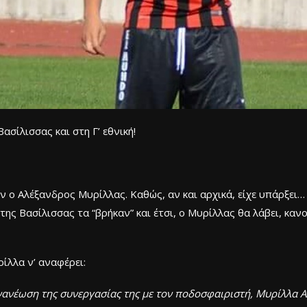
σίλισσας και στη Γ’ εθνική!
όν ο Αλέξανδρος Μυρίλλας. Καθώς, αν και αρχικά, είχε υπάρξει
της Βασίλισσας τα “βρήκαν” και έτσι, ο Μυρίλλας θα λάβει, καν
ίλλα ν’ αναφέρει:
ανέωση της συνεργασίας της με τον ποδοσφαιριστή, Μυρίλλα Α