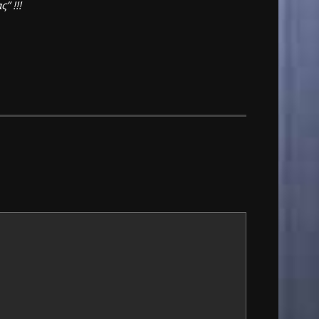
” !!!