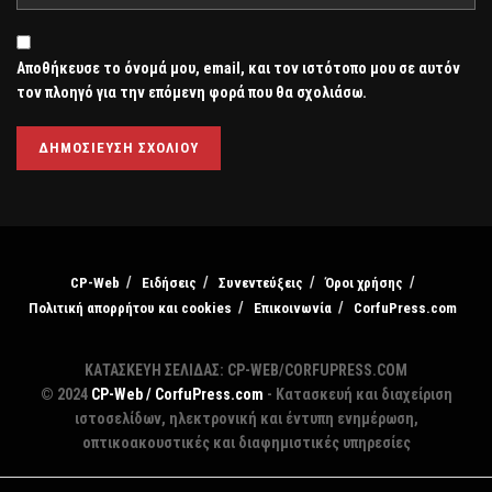
Αποθήκευσε το όνομά μου, email, και τον ιστότοπο μου σε αυτόν
τον πλοηγό για την επόμενη φορά που θα σχολιάσω.
CP-Web
Ειδήσεις
Συνεντεύξεις
Όροι χρήσης
Πολιτική απορρήτου και cookies
Επικοινωνία
CorfuPress.com
ΚΑΤΑΣΚΕΥΗ ΣΕΛΙΔΑΣ: CP-WEB/CORFUPRESS.COM
© 2024
CP-Web / CorfuPress.com
- Κατασκευή και διαχείριση
ιστοσελίδων, ηλεκτρονική και έντυπη ενημέρωση,
οπτικοακουστικές και διαφημιστικές υπηρεσίες