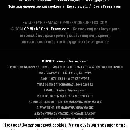
Πολιτική απορρήτου και cookies
Επικοινωνία
CorfuPress.com
ΚΑΤΑΣΚΕΥΗ ΣΕΛΙΔΑΣ: CP-WEB/CORFUPRESS.COM
© 2024
CP-Web / CorfuPress.com
- Κατασκευή και διαχείριση
ιστοσελίδων, ηλεκτρονική και έντυπη ενημέρωση,
οπτικοακουστικές και διαφημιστικές υπηρεσίες
WEBSITE: www.corfusports.com
C.P.WEB-CORFUPRESS.COM - ΕΜΜΑΝΟΥΗΛ ΜΕΘΥΜΑΚΗΣ // ΑΤΟΜΙΚΗ ΕΠΙΧΕΙΡΗΣΗ
MANTZAΡΟΥ 6 - T.K. 49132, ΚΕΡΚΥΡΑ
ΑΦΜ: 107115640 - ΔΟΥ ΚΕΡΚΥΡΑΣ
ΤΗΛΕΦΩΝΟ ΕΠΙΚΟΙΝΩΝΙΑΣ: 2661026992
EMAIL: info@corfupress.com
ΙΔΙΟΚΤΗΤΗΣ: EMMANOYΗΛ ΜΕΘΥΜΑΚΗΣ
ΝΟΜΙΜΟΣ ΕΚΠΡΟΣΩΠΟΣ: EMMANOYΗΛ ΜΕΘΥΜΑΚΗΣ
ΔΙΕΥΘΥΝΤΗΣ: EMMANOYΗΛ ΜΕΘΥΜΑΚΗΣ
ΔΙΕΥΘΥΝΤΡΙΑ ΣΥΝΤΑΞΗΣ: ΝΙΚΟΛΑΪΣ ΒΛΑΧΟΥ
ΔΙΑΧΕΙΡΙΣΤΗΣ: EMMANOYΗΛ ΜΕΘΥΜΑΚΗΣ
Η ιστοσελίδα χρησιμοποιεί cookies. Με τη συνέχιση της χρήσης της,
ΔΙΚΑΙΟΥΧΟΣ DOMAIN: ΕΜΜΑΝΟΥΗΛ ΜΕΘΥΜΑΚΗΣ