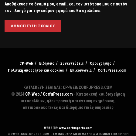
Αποθήκευσε το όνομά μου, email, και τον ιστότοπο μου σε αυτόν
τον πλοηγό για την επόμενη φορά που θα σχολιάσω.
CP-Web
Ειδήσεις
Συνεντεύξεις
Όροι χρήσης
Πολιτική απορρήτου και cookies
Επικοινωνία
CorfuPress.com
ΚΑΤΑΣΚΕΥΗ ΣΕΛΙΔΑΣ: CP-WEB/CORFUPRESS.COM
© 2024
CP-Web / CorfuPress.com
- Κατασκευή και διαχείριση
ιστοσελίδων, ηλεκτρονική και έντυπη ενημέρωση,
οπτικοακουστικές και διαφημιστικές υπηρεσίες
WEBSITE: www.corfusports.com
C.P.WEB-CORFUPRESS.COM - ΕΜΜΑΝΟΥΗΛ ΜΕΘΥΜΑΚΗΣ // ΑΤΟΜΙΚΗ ΕΠΙΧΕΙΡΗΣΗ