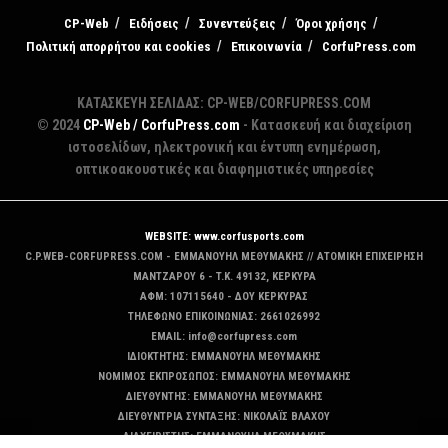
CP-Web
Ειδήσεις
Συνεντεύξεις
Όροι χρήσης
Πολιτική απορρήτου και cookies
Επικοινωνία
CorfuPress.com
ΚΑΤΑΣΚΕΥΗ ΣΕΛΙΔΑΣ: CP-WEB/CORFUPRESS.COM
© 2024
CP-Web / CorfuPress.com
- Κατασκευή και διαχείριση
ιστοσελίδων, ηλεκτρονική και έντυπη ενημέρωση,
οπτικοακουστικές και διαφημιστικές υπηρεσίες
WEBSITE: www.corfusports.com
C.P.WEB-CORFUPRESS.COM - ΕΜΜΑΝΟΥΗΛ ΜΕΘΥΜΑΚΗΣ // ΑΤΟΜΙΚΗ ΕΠΙΧΕΙΡΗΣΗ
MANTZAΡΟΥ 6 - T.K. 49132, ΚΕΡΚΥΡΑ
ΑΦΜ: 107115640 - ΔΟΥ ΚΕΡΚΥΡΑΣ
ΤΗΛΕΦΩΝΟ ΕΠΙΚΟΙΝΩΝΙΑΣ: 2661026992
EMAIL: info@corfupress.com
ΙΔΙΟΚΤΗΤΗΣ: EMMANOYΗΛ ΜΕΘΥΜΑΚΗΣ
ΝΟΜΙΜΟΣ ΕΚΠΡΟΣΩΠΟΣ: EMMANOYΗΛ ΜΕΘΥΜΑΚΗΣ
ΔΙΕΥΘΥΝΤΗΣ: EMMANOYΗΛ ΜΕΘΥΜΑΚΗΣ
ΔΙΕΥΘΥΝΤΡΙΑ ΣΥΝΤΑΞΗΣ: ΝΙΚΟΛΑΪΣ ΒΛΑΧΟΥ
ΔΙΑΧΕΙΡΙΣΤΗΣ: EMMANOYΗΛ ΜΕΘΥΜΑΚΗΣ