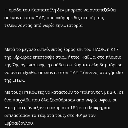
Η ομάδα του Καρπατσέλη δεν μπόρεσε να αντεπεξέλθει
απέναντι στον ΠΑΣ, που σκόραρε δις στο α’ μισό,
τελειώνοντας από νωρίς την… ιστορία.
Μετά το μεγάλο διπλό, εκτός έδρας επί του ΠΑΟΚ, η Κ17
της Κέρκυρας επέστρεψε στις… ήττες. Καθώς, στο πλαίσιο
της 7ης αγωνιστικής, η ομάδα του Καρπατσέλη δε μπόρεσε
να αντεπεξέλθει απέναντι στον ΠΑΣ Γιάννινα, στο γήπεδο
της ΕΠΣΚ.
Με τους Ηπειρώτες να κατακτούν το “τρίποντο”, με 2-0, σε
ένα παιχνίδι, που όλα ξεκαθάρισαν από νωρίς. Αφού, οι
Ηπειρώτες άνοιξαν το σκορ στο 18′ με το Μακρή, και
διπλασίασαν τα τέρματά τους, στο 40′ με τον
Εμβραϊζόγλου.