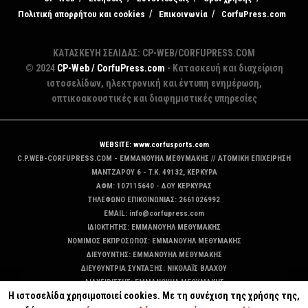
Πολιτική απορρήτου και cookies
Επικοινωνία
CorfuPress.com
ΚΑΤΑΣΚΕΥΗ ΣΕΛΙΔΑΣ: CP-WEB/CORFUPRESS.COM
© 2024
CP-Web / CorfuPress.com
- Κατασκευή και διαχείριση
ιστοσελίδων, ηλεκτρονική και έντυπη ενημέρωση,
οπτικοακουστικές και διαφημιστικές υπηρεσίες
WEBSITE: www.corfusports.com
C.P.WEB-CORFUPRESS.COM - ΕΜΜΑΝΟΥΗΛ ΜΕΘΥΜΑΚΗΣ // ΑΤΟΜΙΚΗ ΕΠΙΧΕΙΡΗΣΗ
MANTZAΡΟΥ 6 - T.K. 49132, ΚΕΡΚΥΡΑ
ΑΦΜ: 107115640 - ΔΟΥ ΚΕΡΚΥΡΑΣ
ΤΗΛΕΦΩΝΟ ΕΠΙΚΟΙΝΩΝΙΑΣ: 2661026992
EMAIL: info@corfupress.com
ΙΔΙΟΚΤΗΤΗΣ: EMMANOYΗΛ ΜΕΘΥΜΑΚΗΣ
ΝΟΜΙΜΟΣ ΕΚΠΡΟΣΩΠΟΣ: EMMANOYΗΛ ΜΕΘΥΜΑΚΗΣ
ΔΙΕΥΘΥΝΤΗΣ: EMMANOYΗΛ ΜΕΘΥΜΑΚΗΣ
ΔΙΕΥΘΥΝΤΡΙΑ ΣΥΝΤΑΞΗΣ: ΝΙΚΟΛΑΪΣ ΒΛΑΧΟΥ
ΔΙΑΧΕΙΡΙΣΤΗΣ: EMMANOYΗΛ ΜΕΘΥΜΑΚΗΣ
Η ιστοσελίδα χρησιμοποιεί cookies. Με τη συνέχιση της χρήσης της,
ΔΙΚΑΙΟΥΧΟΣ DOMAIN: ΕΜΜΑΝΟΥΗΛ ΜΕΘΥΜΑΚΗΣ