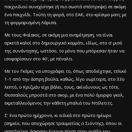
παιχνιδιού συνεχίστηκε (ή πιο σωστά επέστρεψε) σε ακόμη
ένα παιχνίδι. Τούτη τη φορά, στο ΕΑΚ, στο κρίσιμο ματς με
τη φορμαρισμένη Λάρισα.
Με τους Φαίακες, σε ακόμη μια αναμέτρηση, να είναι
αρκετά καλοί στο δημιουργικό κομμάτι, ιδίως, στο α’ μισό
της συνάντησης, ωστόσο, το μόνο που μπόρεσαν ήταν να
ισοφαρίσουν στο 40′, με πέναλτι.
Με τον Γκόμες να υπογράφει το, όπως αποδείχτηκε, τελικό
1-1 από την άσπρη βούλα, καθώς, λίγο νωρίτερα, στο 33ο
λεπτό, ο Κριζμάν είχε βάλει, τους, ακίνδυνους ως τότε,
Θεσσαλούς μπροστά στο σκορ, με ένα πολύ όμορφο γκολ,
εκμεταλλευόμενος την κάθετη μπαλιά του Ντέλετιτς.
Σ’ ένα πρώτο ημίχρονο, κι ειδικά στο πρώτο ημίωρο
(σημείο, που αποχώρησε τραυματίας ο Σιόντης), όπου οι
γηπεδούχοι άσκησαν έντονη πίεση στην ομάδα του