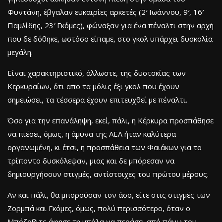
Φυντάνη, έβγαλαν ευκαιρίες αρκετές (2′ Ιωάννου, 9′, 16′
Παμλίδης, 23′ Γκόμες), φώναξαν για ένα πέναλτι στην αρχή
που δε δόθηκε, ωστόσο είπαμε, στο γκολ υπάρχει δυσκολία
μεγάλη.
Είναι χαρακτηριστικό, άλλωστε, της δυστοκίας των
Κερκυραίων, ότι απο τα μόλις έξι γκολ που έχουν
σημειώσει, τα τέσσερα έχουν επιτευχθεί με πέναλτι.
Όσο για την επανάληψη, εκεί, πάλι, η Κέρκυρα προσπάθησε
να πιέσει, όμως, η άμυνα της ΑΕΛ ήταν καλύτερα
οργανωμένη, κι έτσι, η προσπάθεια των Φαιάκων για το
τρίποντο δυσκόλεψαν, μιας και δε μπόρεσαν να
δημιουργήσουν στιγμές, αντίστοιχες του πρώτου μέρους.
Αν και πάλι, θα μπορούσαν τον άσο, είτε στις στιγμές των
Ζορμπά και Γκόμες, όμως, πολύ περισσότερο, όταν ο
Μπόζοβιτς άφησε τη μπάλα να περάσει από πάνω του,