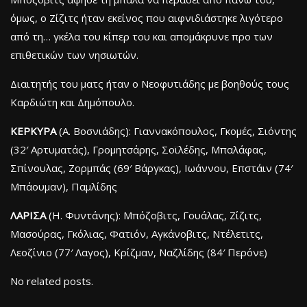
όμως, ο Ζίζιτς ήταν εκείνος που αιφνιδιάστηκε λιγότερο
από τη… γκέλα του κίπερ του και απομάκρυνε προ των
επιθετικών των νησιωτών.
Διαιτητής του ματς ήταν ο Νεοφυτιάδης με βοηθούς τους
Καρδιώτη και Δημόπουλο.
ΚΕΡΚΥΡΑ
(Α. Βοσνιάδης): Γιαννακόπουλος, Γκομές, Σιόντης
(32′ Αρτυματάς), Γρομητσάρης, Σοϊλέδης, Μπαλάφας,
Σπίνουλας, Ζορμπάς (69′ Βάργκας), Ιωάννου, Επστάιν (74′
Μπάουμαν), Παμλίδης
ΛΑΡΙΣΑ
(H. Φυντάνης): Μπόζοβιτς, Γουάλας, Ζίζιτς,
Μασούρας, Γκόλιας, Φατιόν, Αγκάνοβιτς, Ντέλετιτς,
Λεοζίνιο (77′ Λαγος), Κρίζμαν, Ναζλίδης (84′ Περόνε)
No related posts.