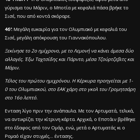
γύρισμα του Μάριν, ο Μποτία με κεφαλιά πάσα βρήκε το
Σισέ, που από κοντά σκόραρε.
46′:
Μεγάλη ευκαιρία για τον Ολυμπιακό με κεφαλιά του
Σισέ, μεγάλη απόκρουση του Γιαννακόπουλου.
Ξεκίνησε το 2ο ημίχρονο, με το Λεμονή να κάνει άμεσα δύο
αλλαγές. Έξω Ταχτσίδης και Πάρντο, μέσα Τζούρτζεβιτς και
Μάριν.
Τέλος του πρώτου ημιχρόνου. Η Κέρκυρα προηγείται με 1-
0 του Ολυμπιακού, στο ΕΑΚ χάρη στο γκολ του Γρομητσάρη
στο 16ο λεπτό.
Ενταση λίγο πριν την ανάπαυλα. Με τον Αρτυματά, τελικά,
να αντικρίζει την κίτρινη κάρτα. Αρχικά, ο Επστάιν βρέθηκε
στο έδαφος από τον Ομάρ, ενώ, μετά ο Αρτυματάς κι ο
Ρομαό είχαν στιγμές… έντασης.