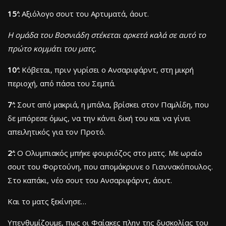
15′:
Αξιόλογο σουτ του Αρτυματά, άουτ.
Η ομάδα του Βοσνιάδη στέκεται αρκετά καλά σε αυτό το
πρώτο κομμάτι του ματς.
10′:
Κόβεται, πριν γυρίσει ο Ανσαριφάρντ, στη μικρή
περιοχή, από πάσα του Σεμπά.
7′:
Σουτ από μακριά, η μπάλα, βρίσκει στον Παμλίδη, που
δε μπόρεσε όμως, να την κάνει δική του και να γίνει
απειλητικός για τον Προτό.
2′:
Ο Ολυμπιακός μπήκε φουριόζος στο ματς. Με ωραίο
σουτ του Φορτούνη, που απομάκρυνε ο Γιαννακόπουλος.
Στο καπάκι, νέο σουτ του Ανσαριφάρντ, άουτ.
Και το ματς ξεκίνησε…
Υπενθυμίζουμε, πως οι Φαίακες πλην της δυσκολίας του