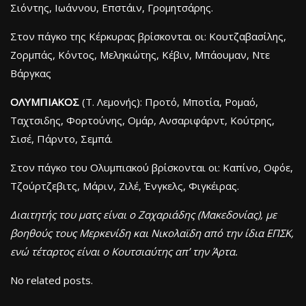
Σιόντης, Ιωάννου, Επστάιν, Γρομητσάρης.
Στον πάγκο της Κέρκυρας βρίσκονται οι: Κουτζαβασίλης,
Ζορμπάς, Κόντος, Μεληκιώτης, Κέβιν, Μπάουμαν, Ντε
Βάργκας
OΛΥΜΠΙΑΚΟΣ
(Τ. Λεμονής): Προτό, Μποτία, Ρομαό,
Ταχτσιδης, Φορτούνης, Ομάρ, Ανσαριφάρντ, Κούτρης,
Σισέ, Πάρντο, Σεμπά.
Στον πάγκο του Ολυμπιακού βρίσκονται οι: Καπίνο, Οφόε,
Τζούρτζεβιτς, Μάριν, Ζιλέ, Ένγκελς, Φιγκέιρας.
Διαιτητής του ματς είναι ο Ζαχαριάδης (Μακεδονίας), με
βοηθούς τους Μερκενίδη και Νικολαϊδη από την ίδια ΕΠΣΚ,
ενώ τέταρτος είναι ο Κουτσιαύτης απ’ την Άρτα.
No related posts.