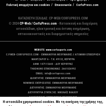
Πολιτική απορρήτου και cookies
Επικοινωνία
CorfuPress.com
ΚΑΤΑΣΚΕΥΗ ΣΕΛΙΔΑΣ: CP-WEB/CORFUPRESS.COM
© 2024
CP-Web / CorfuPress.com
- Κατασκευή και διαχείριση
ιστοσελίδων, ηλεκτρονική και έντυπη ενημέρωση,
οπτικοακουστικές και διαφημιστικές υπηρεσίες
WEBSITE: www.corfusports.com
C.P.WEB-CORFUPRESS.COM - ΕΜΜΑΝΟΥΗΛ ΜΕΘΥΜΑΚΗΣ // ΑΤΟΜΙΚΗ ΕΠΙΧΕΙΡΗΣΗ
MANTZAΡΟΥ 6 - T.K. 49132, ΚΕΡΚΥΡΑ
ΑΦΜ: 107115640 - ΔΟΥ ΚΕΡΚΥΡΑΣ
ΤΗΛΕΦΩΝΟ ΕΠΙΚΟΙΝΩΝΙΑΣ: 2661026992
EMAIL: info@corfupress.com
ΙΔΙΟΚΤΗΤΗΣ: EMMANOYΗΛ ΜΕΘΥΜΑΚΗΣ
ΝΟΜΙΜΟΣ ΕΚΠΡΟΣΩΠΟΣ: EMMANOYΗΛ ΜΕΘΥΜΑΚΗΣ
ΔΙΕΥΘΥΝΤΗΣ: EMMANOYΗΛ ΜΕΘΥΜΑΚΗΣ
ΔΙΕΥΘΥΝΤΡΙΑ ΣΥΝΤΑΞΗΣ: ΝΙΚΟΛΑΪΣ ΒΛΑΧΟΥ
ΔΙΑΧΕΙΡΙΣΤΗΣ: EMMANOYΗΛ ΜΕΘΥΜΑΚΗΣ
Η ιστοσελίδα χρησιμοποιεί cookies. Με τη συνέχιση της χρήσης της,
ΔΙΚΑΙΟΥΧΟΣ DOMAIN: ΕΜΜΑΝΟΥΗΛ ΜΕΘΥΜΑΚΗΣ