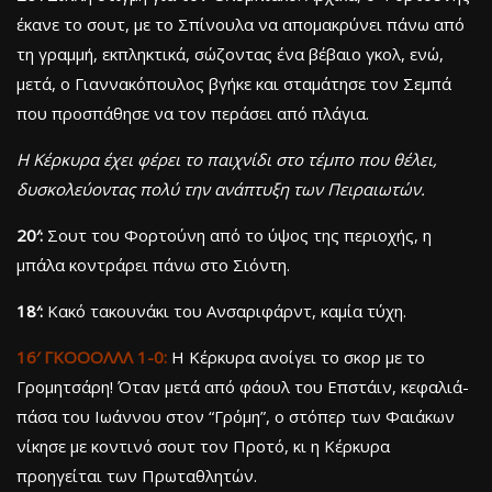
έκανε το σουτ, με το Σπίνουλα να απομακρύνει πάνω από
τη γραμμή, εκπληκτικά, σώζοντας ένα βέβαιο γκολ, ενώ,
μετά, ο Γιαννακόπουλος βγήκε και σταμάτησε τον Σεμπά
που προσπάθησε να τον περάσει από πλάγια.
Η Κέρκυρα έχει φέρει το παιχνίδι στο τέμπο που θέλει,
δυσκολεύοντας πολύ την ανάπτυξη των Πειραιωτών.
20′:
Σουτ του Φορτούνη από το ύψος της περιοχής, η
μπάλα κοντράρει πάνω στο Σιόντη.
18′:
Κακό τακουνάκι του Ανσαριφάρντ, καμία τύχη.
16′ ΓΚΟΟΟΛΛΛ 1-0:
Η Κέρκυρα ανοίγει το σκορ με το
Γρομητσάρη! Όταν μετά από φάουλ του Επστάιν, κεφαλιά-
πάσα του Ιωάννου στον “Γρόμη”, ο στόπερ των Φαιάκων
νίκησε με κοντινό σουτ τον Προτό, κι η Κέρκυρα
προηγείται των Πρωταθλητών.