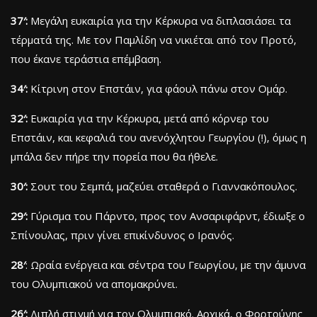
37′:
Μεγάλη ευκαιρία για την Κέρκυρα να διπλασιάσει τα
τέρματά της. Με τον Παμλίδη να νικιέται από τον Προτό,
που έκανε τεράστια επέμβαση.
34′:
Κίτρινη στον Επστάιν, για φάουλ πάνω στον Ομάρ.
32′:
Ευκαιρία για την Κέρκυρα, μετά από κόρνερ του
Επστάιν, και κεφαλιά του ανενόχλητου Γεωργίου (!), όμως η
μπάλα δεν πήρε την πορεία που θα ήθελε.
30′:
Σουτ του Σεμπά, μαζεύει σταθερά ο Γιαννακόπουλος.
29′:
Γύρισμα του Πάρντο, προς τον Ανσαριφάρντ, έδιωξε ο
Σπίνουλας, πριν γίνει επικίνδυνος ο Ιρανός.
28′
: Ωραία ενέργεια και σέντρα του Γεωργίου, με την άμυνα
του Ολυμπιακού να απομακρύνει.
26′:
Διπλή στιγμή για τον Ολυμπιακό. Αρχικά, ο Φορτούνης