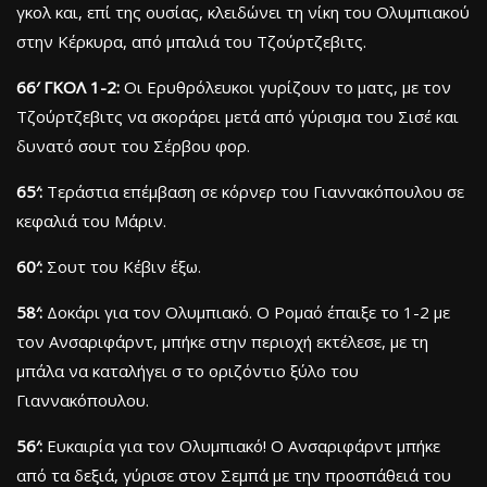
γκολ και, επί της ουσίας, κλειδώνει τη νίκη του Ολυμπιακού
στην Κέρκυρα, από μπαλιά του Τζούρτζεβιτς.
66′ ΓΚΟΛ 1-2:
Οι Ερυθρόλευκοι γυρίζουν το ματς, με τον
Τζούρτζεβιτς να σκοράρει μετά από γύρισμα του Σισέ και
δυνατό σουτ του Σέρβου φορ.
65′:
Τεράστια επέμβαση σε κόρνερ του Γιαννακόπουλου σε
κεφαλιά του Μάριν.
60′:
Σουτ του Κέβιν έξω.
58′:
Δοκάρι για τον Ολυμπιακό. Ο Ρομαό έπαιξε το 1-2 με
τον Ανσαριφάρντ, μπήκε στην περιοχή εκτέλεσε, με τη
μπάλα να καταλήγει σ το οριζόντιο ξύλο του
Γιαννακόπουλου.
56′:
Ευκαιρία για τον Ολυμπιακό! Ο Ανσαριφάρντ μπήκε
από τα δεξιά, γύρισε στον Σεμπά με την προσπάθειά του