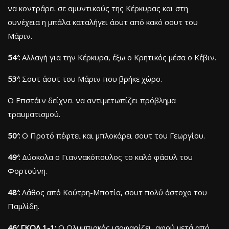
να κοντράρει σε αμυντικούς της Κέρκυρας και στη
συνέχεια η μπάλα καταλήγει άουτ από κακό σουτ του
Μάριν.
54′:
Αλλαγή για την Κέρκυρα, έξω ο Κρητικός μέσα ο Κέβιν.
53′:
Σουτ άουτ του Μάριν που βρήκε χώρο.
O Eπστάιν δείχνει να αντιμετωπίζει πρόβλημα
τραυματισμού.
50′:
Ο Προτό πέφτει και μπλοκάρει σουτ του Γεωργίου.
49′:
Δύσκολα ο Γιαννακόπουλος το καλό φάουλ του
Φορτούνη.
48′:
Λάθος από Κούτρη-Μποτία, σουτ πολύ άστοχο του
Παμλίδη.
46′ ΓΚΟΛ 1-1:
Ο Ολυμπιακός ισοφαρίζει, αφού μετά από