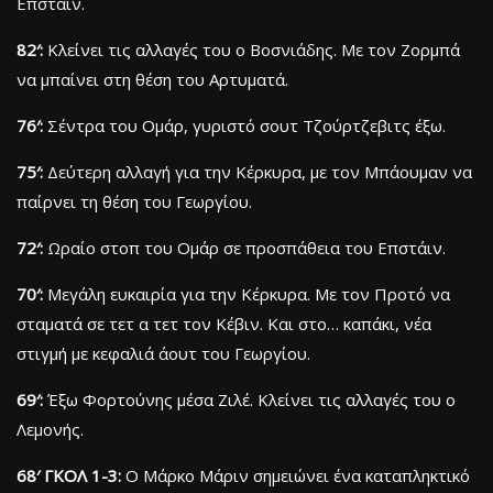
Επστάιν.
82′:
Κλείνει τις αλλαγές του ο Βοσνιάδης. Με τον Ζορμπά
να μπαίνει στη θέση του Αρτυματά.
76′:
Σέντρα του Ομάρ, γυριστό σουτ Τζούρτζεβιτς έξω.
75′:
Δεύτερη αλλαγή για την Κέρκυρα, με τον Μπάουμαν να
παίρνει τη θέση του Γεωργίου.
72′:
Ωραίο στοπ του Ομάρ σε προσπάθεια του Επστάιν.
70′:
Μεγάλη ευκαιρία για την Κέρκυρα. Με τον Προτό να
σταματά σε τετ α τετ τον Κέβιν. Και στο… καπάκι, νέα
στιγμή με κεφαλιά άουτ του Γεωργίου.
69′:
Έξω Φορτούνης μέσα Ζιλέ. Κλείνει τις αλλαγές του ο
Λεμονής.
68′ ΓΚΟΛ 1-3:
Ο Μάρκο Μάριν σημειώνει ένα καταπληκτικό