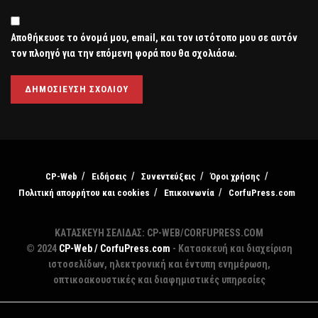
Αποθήκευσε το όνομά μου, email, και τον ιστότοπο μου σε αυτόν
τον πλοηγό για την επόμενη φορά που θα σχολιάσω.
CP-Web
Ειδήσεις
Συνεντεύξεις
Όροι χρήσης
Πολιτική απορρήτου και cookies
Επικοινωνία
CorfuPress.com
ΚΑΤΑΣΚΕΥΗ ΣΕΛΙΔΑΣ: CP-WEB/CORFUPRESS.COM
© 2024
CP-Web / CorfuPress.com
- Κατασκευή και διαχείριση
ιστοσελίδων, ηλεκτρονική και έντυπη ενημέρωση,
οπτικοακουστικές και διαφημιστικές υπηρεσίες