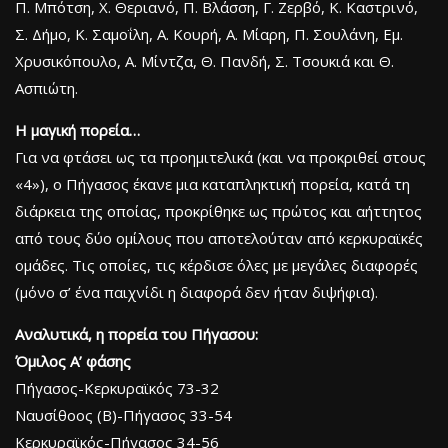
Π. Μπότση, Χ. Θεριανό, Π. Βλάσση, Γ. Ζερβό, Κ. Καστρινό,
Σ. Δήμο, Κ. Σαμοΐλη, Α. Κουρή, Α. Μίαρη, Π. Σουλάνη, Εμ.
Χρυσικόπουλο, Α. Μίντζα, Θ. Πανδή, Σ. Τσουκιά και Θ.
Ασπιώτη.
Η μαγική πορεία…
Για να φτάσει ως τα προημιτελικά (και να προκριθεί στους
«4»), ο Πήγασος έκανε μια καταπληκτική πορεία, κατά τη
διάρκεια της οποίας, προκρίθηκε ως πρώτος και αήττητος
από τους δύο ομίλους που αποτελούταν από κερκυραϊκές
ομάδες. Τις οποίες, τις κέρδισε όλες με μεγάλες διαφορές
(μόνο σ’ ένα παιχνίδι η διαφορά δεν ήταν διψήφια).
Αναλυτικά, η πορεία του Πήγασου:
Όμιλος Α’ φάσης
Πήγασος-Κερκυραϊκός 73-32
Ναυσίθοος (Β)-Πήγασος 33-54
Κερκυραϊκός-Πήγασος 34-56