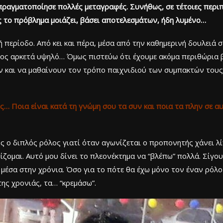
 πραγματοποίησε πολλές μεταγραφές. Συνήθως, σε τέτοιες περι
ας το πρόβλημα μοιάζει, βάσει αποτελεσμάτων, ήδη λυμένο…
 περίοδο. Από κει και πέρα, μέσα από την καθημερινή δουλειά 
τος αρκετά υψηλό… Όμως πιστεύω ότι έχουμε ακόμα περιθώρια β
και να μαθαίνουν τον τρόπο παιχνιδιού των συμπακτών τους.
… Ποια είναι κατά τη γνώμη σου τα συν και ποια τα πλην σε αυτ
ς ο διπλός ρόλος γιατί όταν αγωνίζεται ο προπονητής χάνει λί
ομαι. Αυτό μου δίνει το πλεονέκτημα να “βλέπω” πολλά. Σίγουρ
 μέσα στην χρόνια. Όσο για το πότε θα έχω μόνο τον έναν ρόλο
ης χρονιάς, τα… “κρεμάσω”.