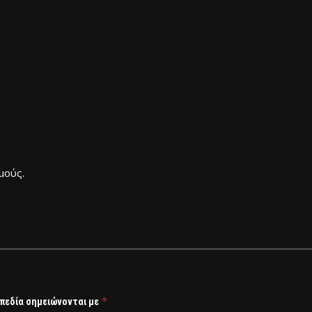
μούς.
*
 πεδία σημειώνονται με