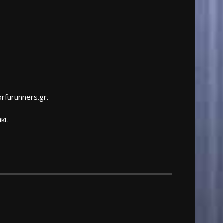
furunners.gr.
κι.