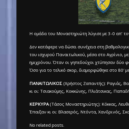
Η ομάδα του Μοναστηριώτη λύγισε με 3-0 απ’ το
Δεν κατάφερε να δώσει συνέχεια στη βαθμολογική
του ισχυρού Παναιτωλικού, μέσα στο Αγρίνιο, με 
ημιχρόνου. Όταν οι γηπεδούχοι χτύπησαν δύο φορ
Όσο για το τελικό σκορ, διαμορφώθηκε στο 80′ μ
ΠΑΝΑΙΤΩΛΙΚΟΣ
(Χρήστος Ζαπαντής): Ραγιάς, Βα
κι οι: Τσιακούμης, Κοκκώνης, Πλιάτσικας, Παπαδ
ΚΕΡΚΥΡΑ
(Τάσος Μοναστηριώτης): Κόκκας, Λευθ
Έπαιξαν κι οι: Βλασερός, Ντόντα, Χανδρινός, Σκ
No related posts.