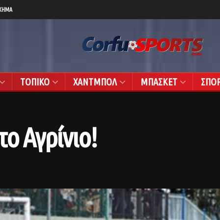
ΧΗΜΑ
ΤΟΠΙΚΟ
ΧΑΝΤΜΠΟΛ
ΜΠΑΣΚΕΤ
ΣΠΟ
το Αγρίνιο!