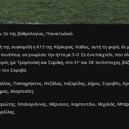
ν 2ο της βαθμολογίας, Παναιτωλικό.
 της συγκομιδή η Κ15 της Κέρκυρας. Καθώς, αυτή τη φορά, δε 
συνέπεια, να γνωρίσει την ήττα με 3-0. Σε ένα παιχνίδι, που όλ
ές (με Τρομπούκη και Σαράκη, στο 31′ και 38′ αντίστοιχα), βάζ
ε τον Σοροβό.
σίλας, Παπαχρήστος, Ντζάλας, Λαζαρίδης, Δήμος, Σοροβός, Κρ
ήμας, Αλομπισάτ).
εριώτης, Νταλαγιάννης, Μέριανος, Καμπεντάνι, Μιχαλάς, Μπάρ
ορδίλης.