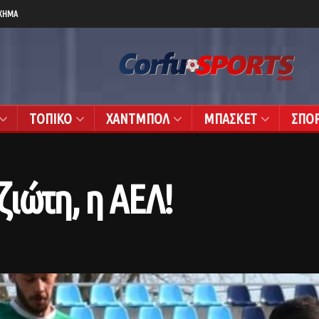
ΧΗΜΑ
ΤΟΠΙΚΟ
ΧΑΝΤΜΠΟΛ
ΜΠΑΣΚΕΤ
ΣΠΟ
ιώτη, η ΑΕΛ!