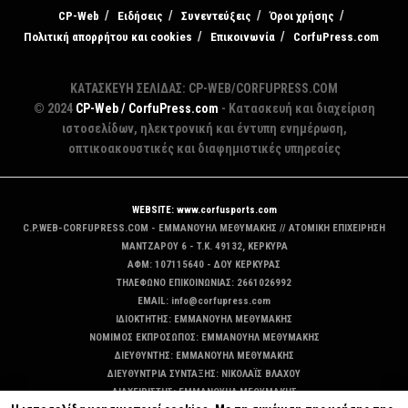
CP-Web
Ειδήσεις
Συνεντεύξεις
Όροι χρήσης
Πολιτική απορρήτου και cookies
Επικοινωνία
CorfuPress.com
ΚΑΤΑΣΚΕΥΗ ΣΕΛΙΔΑΣ: CP-WEB/CORFUPRESS.COM
© 2024
CP-Web / CorfuPress.com
- Κατασκευή και διαχείριση
ιστοσελίδων, ηλεκτρονική και έντυπη ενημέρωση,
οπτικοακουστικές και διαφημιστικές υπηρεσίες
WEBSITE: www.corfusports.com
C.P.WEB-CORFUPRESS.COM - ΕΜΜΑΝΟΥΗΛ ΜΕΘΥΜΑΚΗΣ // ΑΤΟΜΙΚΗ ΕΠΙΧΕΙΡΗΣΗ
MANTZAΡΟΥ 6 - T.K. 49132, ΚΕΡΚΥΡΑ
ΑΦΜ: 107115640 - ΔΟΥ ΚΕΡΚΥΡΑΣ
ΤΗΛΕΦΩΝΟ ΕΠΙΚΟΙΝΩΝΙΑΣ: 2661026992
EMAIL: info@corfupress.com
ΙΔΙΟΚΤΗΤΗΣ: EMMANOYΗΛ ΜΕΘΥΜΑΚΗΣ
ΝΟΜΙΜΟΣ ΕΚΠΡΟΣΩΠΟΣ: EMMANOYΗΛ ΜΕΘΥΜΑΚΗΣ
ΔΙΕΥΘΥΝΤΗΣ: EMMANOYΗΛ ΜΕΘΥΜΑΚΗΣ
ΔΙΕΥΘΥΝΤΡΙΑ ΣΥΝΤΑΞΗΣ: ΝΙΚΟΛΑΪΣ ΒΛΑΧΟΥ
ΔΙΑΧΕΙΡΙΣΤΗΣ: EMMANOYΗΛ ΜΕΘΥΜΑΚΗΣ