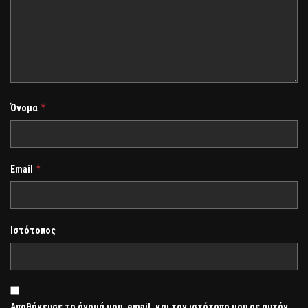
*
Όνομα
*
Email
Ιστότοπος
Αποθήκευσε το όνομά μου, email, και τον ιστότοπο μου σε αυτόν