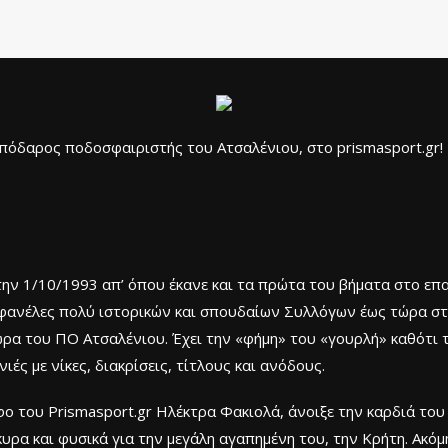
όδαρος ποδοσφαιριστής του Ατσαλένιου, στο prismasport.gr!
ην 1/10/1993 απ’ όπου έκανε και τα πρώτα του βήματα στο επ
 φανέλες πολύ ιστορικών και σπουδαίων Συλλόγων έως τώρα στη
ρα του ΠΟ Ατσαλένιου. Έχει την «φήμη» του «γουρλή» καθότι 
ές με νίκες, διακρίσεις, τίτλους και ανόδους.
του Prismasport.gr Ηλέκτρα Φακιολά, άνοιξε την καρδιά του και
υρα και φυσικά για την μεγάλη αγαπημένη του, την Κρήτη. Ακόμη