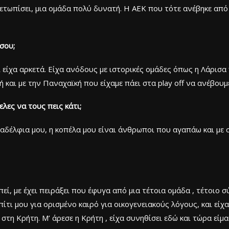
ετωπίσει, μια ομάδα πολύ δυνατή. Η ΑΕΚ που τότε ανέβηκε από
 σου;
ατί είχα αρκετά. Είχα ανόδους με ιστορικές ομάδες όπως η Λάρισ
 και με την Παναχαϊκή που είχαμε πάει στα play off να ανέβουμ
λες να τους πεις κάτι;
 αδέλφια μου, η κοπέλα μου είναι άνθρωποι που αγαπάω και με σ
ί, με έχει πειράξει που έφυγα από μια τέτοια ομάδα , τέτοιο 
πίτι μου για ορισμένο καιρό για οικογενειακούς λόγους, και εί
τη Κρήτη. Μ’ άρεσε η Κρήτη , είχα συνηθίσει εδώ και τώρα είμαι