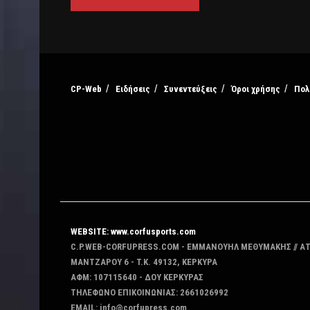
CP-Web
Ειδήσεις
Συνεντεύξεις
Όροι χρήσης
Πολ
WEBSITE: www.corfusports.com
C.P.WEB-CORFUPRESS.COM - ΕΜΜΑΝΟΥΗΛ ΜΕΘΥΜΑΚΗΣ // Α
MANTZAΡΟΥ 6 - T.K. 49132, ΚΕΡΚΥΡΑ
ΑΦΜ: 107115640 - ΔΟΥ ΚΕΡΚΥΡΑΣ
ΤΗΛΕΦΩΝΟ ΕΠΙΚΟΙΝΩΝΙΑΣ: 2661026992
EMAIL: info@corfupress.com