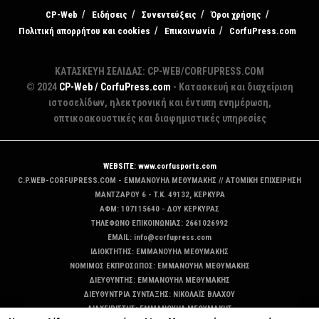
CP-Web
Ειδήσεις
Συνεντεύξεις
Όροι χρήσης
Πολιτική απορρήτου και cookies
Επικοινωνία
CorfuPress.com
ΚΑΤΑΣΚΕΥΗ ΣΕΛΙΔΑΣ: CP-WEB/CORFUPRESS.COM
© 2024
CP-Web / CorfuPress.com
- Κατασκευή και διαχείριση
ιστοσελίδων, ηλεκτρονική και έντυπη ενημέρωση,
οπτικοακουστικές και διαφημιστικές υπηρεσίες
WEBSITE: www.corfusports.com
C.P.WEB-CORFUPRESS.COM - ΕΜΜΑΝΟΥΗΛ ΜΕΘΥΜΑΚΗΣ // ΑΤΟΜΙΚΗ ΕΠΙΧΕΙΡΗΣΗ
MANTZAΡΟΥ 6 - T.K. 49132, ΚΕΡΚΥΡΑ
ΑΦΜ: 107115640 - ΔΟΥ ΚΕΡΚΥΡΑΣ
ΤΗΛΕΦΩΝΟ ΕΠΙΚΟΙΝΩΝΙΑΣ: 2661026992
EMAIL: info@corfupress.com
ΙΔΙΟΚΤΗΤΗΣ: EMMANOYΗΛ ΜΕΘΥΜΑΚΗΣ
ΝΟΜΙΜΟΣ ΕΚΠΡΟΣΩΠΟΣ: EMMANOYΗΛ ΜΕΘΥΜΑΚΗΣ
ΔΙΕΥΘΥΝΤΗΣ: EMMANOYΗΛ ΜΕΘΥΜΑΚΗΣ
ΔΙΕΥΘΥΝΤΡΙΑ ΣΥΝΤΑΞΗΣ: ΝΙΚΟΛΑΪΣ ΒΛΑΧΟΥ
ΔΙΑΧΕΙΡΙΣΤΗΣ: EMMANOYΗΛ ΜΕΘΥΜΑΚΗΣ