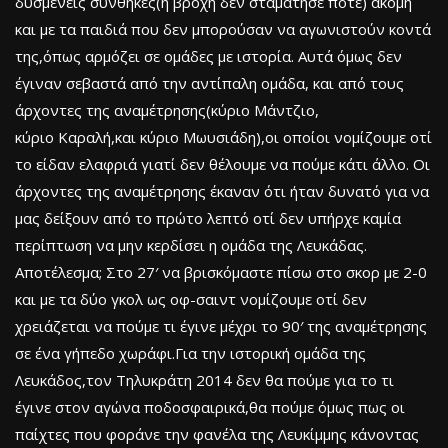
δυσμενείς συνθήκες(η βροχή δεν σταμάτησε ποτέ) ακόμη
και με τα παιδιά που δεν μπορούσαν να αγωνιστούν κοντά
της,όπως αρμόζει σε ομάδες με ιστορία. Αυτά όμως δεν
έγιναν σεβαστά από την αντίπαλη ομάδα, και από τους
άρχοντες της αναμέτρησης(κύριο Μάντζιο,
κύριο Καραλή,και κύριο Μωυσιάδη),οι οποίοι νομίζουμε οτί
το είδαν ελαφριά γιατί δεν θέλουμε να πούμε κάτι άλλο. Οι
άρχοντες της αναμέτρησης έκαναν ότι ήταν δυνατό για να
μας δείξουν από το πρώτο λεπτό οτί δεν υπήρχε καμία
περίπτωση να μην κερδίσει η ομάδα της Λευκάδας.
Αποτέλεσμα; Στο 27′ να βρισκόμαστε πίσω στο σκορ με 2-0
και με τα δύο γκολ ως οφ-σαιντ νομίζουμε οτί δεν
χρειάζεται να πούμε τι έγινε μέχρι το 90′ της αναμέτρησης
σε ένα γήπεδο χωράφι.Για την ιστορική ομάδα της
Λευκάδος,τον Τηλυκράτη 2014 δεν θα πούμε για το τι
έγινε στον αγώνα ποδοσφαιρικά,θα πούμε όμως πως οι
παίχτες που φοράνε την φανέλα της Λευκίμμης κάνοντας