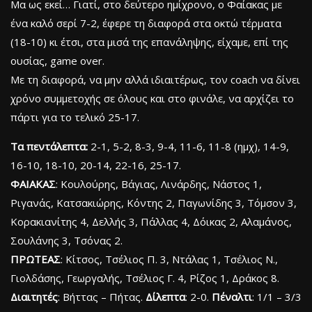
Μα ως εκεί… Γιατί, στο δεύτερο ημίχρονο, ο Φαίακας με
ένα καλό σερί 7-2, έφερε τη διαφορά στα οκτώ τέρματα
(18-10) κι έτσι, στα μισά της επανάληψης, είχαμε, επί της
ουσίας, game over.
Με τη διαφορά, να μην αλλά ιδιαιτέρως, τον coach να δίνει
χρόνο συμμετοχής σε όλους και στο φινάλε, να αρχίζει το
πάρτι για το τελικό 25-17.
Τα πεντάλεπτα:
2-1, 5-2, 8-3, 9-4, 11-6, 11-8 (ημχ), 14-9,
16-10, 18-10, 20-14, 22-16, 25-17.
ΦΑΙΑΚΑΣ
: Κουλούρης, Βάγιας, Λινάρδης, Νάστος 1,
Ριγανάς, Κατσακιώρης, Κόντης 2, Παγωνίδης 3, Τόμσον 3,
Κορακιανίτης 4, Δελλής 3, Πάλλας 4, Δόικας 2, Αλαμάνος,
Σουλάνης 3, Τσόνας 2.
ΠΡΩΤΕΑΣ
: Κίτσος, Τσέλιος Π. 3, Ντάλας 1, Τσέλιος Ν.,
Γιολδάσης, Γεωργαλής, Τσέλιος Γ. 4, Ρίζος 1, Δράκος 8.
Διαιτητές
: Βήττας – Πήτας.
Δίλεπτα
: 2-0.
Πέναλτι
: 1/1 – 3/3