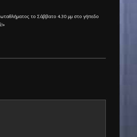
ρωταθλήματος το Σάββατο 4.30 μμ στο γήπεδο
ί!»