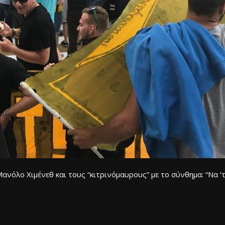
όλο Χιμένεθ και τους “κιτρινόμαυρους” με το σύνθημα: “Να ‘το