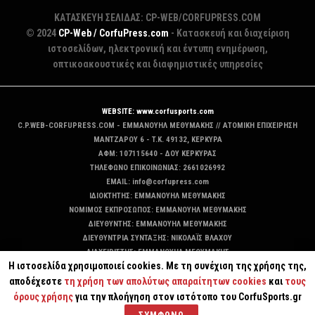
ΚΑΤΑΣΚΕΥΗ ΣΕΛΙΔΑΣ: CP-WEB/CORFUPRESS.COM
© 2024
CP-Web / CorfuPress.com
- Κατασκευή και διαχείριση
ιστοσελίδων, ηλεκτρονική και έντυπη ενημέρωση,
οπτικοακουστικές και διαφημιστικές υπηρεσίες
WEBSITE: www.corfusports.com
C.P.WEB-CORFUPRESS.COM - ΕΜΜΑΝΟΥΗΛ ΜΕΘΥΜΑΚΗΣ // ΑΤΟΜΙΚΗ ΕΠΙΧΕΙΡΗΣΗ
MANTZAΡΟΥ 6 - T.K. 49132, ΚΕΡΚΥΡΑ
ΑΦΜ: 107115640 - ΔΟΥ ΚΕΡΚΥΡΑΣ
ΤΗΛΕΦΩΝΟ ΕΠΙΚΟΙΝΩΝΙΑΣ: 2661026992
EMAIL: info@corfupress.com
ΙΔΙΟΚΤΗΤΗΣ: EMMANOYΗΛ ΜΕΘΥΜΑΚΗΣ
ΝΟΜΙΜΟΣ ΕΚΠΡΟΣΩΠΟΣ: EMMANOYΗΛ ΜΕΘΥΜΑΚΗΣ
ΔΙΕΥΘΥΝΤΗΣ: EMMANOYΗΛ ΜΕΘΥΜΑΚΗΣ
ΔΙΕΥΘΥΝΤΡΙΑ ΣΥΝΤΑΞΗΣ: ΝΙΚΟΛΑΪΣ ΒΛΑΧΟΥ
ΔΙΑΧΕΙΡΙΣΤΗΣ: EMMANOYΗΛ ΜΕΘΥΜΑΚΗΣ
Η ιστοσελίδα χρησιμοποιεί cookies. Με τη συνέχιση της χρήσης της,
ΔΙΚΑΙΟΥΧΟΣ DOMAIN: ΕΜΜΑΝΟΥΗΛ ΜΕΘΥΜΑΚΗΣ
αποδέχεστε
τη χρήση των απολύτως απαραίτητων cookies
και
τους
όρους χρήσης
για την πλοήγηση στον ιστότοπο του CorfuSports.gr
ΣΥΜΦΩΝΩ