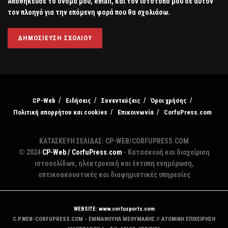
Αποθήκευσε το όνομά μου, email, και τον ιστότοπο μου σε αυτόν
τον πλοηγό για την επόμενη φορά που θα σχολιάσω.
CP-Web
Ειδήσεις
Συνεντεύξεις
Όροι χρήσης
Πολιτική απορρήτου και cookies
Επικοινωνία
CorfuPress.com
ΚΑΤΑΣΚΕΥΗ ΣΕΛΙΔΑΣ: CP-WEB/CORFUPRESS.COM
© 2024
CP-Web / CorfuPress.com
- Κατασκευή και διαχείριση
ιστοσελίδων, ηλεκτρονική και έντυπη ενημέρωση,
οπτικοακουστικές και διαφημιστικές υπηρεσίες
WEBSITE: www.corfusports.com
C.P.WEB-CORFUPRESS.COM - ΕΜΜΑΝΟΥΗΛ ΜΕΘΥΜΑΚΗΣ // ΑΤΟΜΙΚΗ ΕΠΙΧΕΙΡΗΣΗ