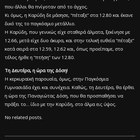
που άλλοι θα πνίγοταν από το άγχος.
Κι όμως, η Καρύδη δε μάσησε, “πέταξε” στα 12.80 και έκανε
δικό της το παγκόσμιο μετάλλιο.
Η Καρύδη, που γενικώς είχε σταθερά άλματα, ξεκίνησε με
12.66, μετά είχε δυο άκυρα, και στην τελική ευθεία “πέταξε”
κατά σειρά στα 12.59, 12.62 και, όπως προείπαμε, στο
τέλος ήρθε η “πτήση” των 12.80.
Τη Δευτέρα, η ώρα της Δόση!
Η κερκυραϊκή παρουσία, όμως, στην Παγκόσμια
Γυμνασιάδα έχει και συνέχεια. Καθώς, τη Δευτέρα, θα έρθει
η ώρα της Παναγιώτας Δόση, που θα προσπαθήσει να
πράξει το… ίδιο με την Καρύδη, στο άλμα εις ύψος.
No related posts.