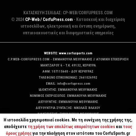
ΚΑΤΑΣΚΕΥΗ ΣΕΛΙΔΑΣ: CP-WEB/CORFUPRESS.COM
© 2024
CP-Web / CorfuPress.com
- Κατασκευή και διαχείριση
ιστοσελίδων, ηλεκτρονική και έντυπη ενημέρωση,
οπτικοακουστικές και διαφημιστικές υπηρεσίες
WEBSITE: www.corfusports.com
C.P.WEB-CORFUPRESS.COM - ΕΜΜΑΝΟΥΗΛ ΜΕΘΥΜΑΚΗΣ // ΑΤΟΜΙΚΗ ΕΠΙΧΕΙΡΗΣΗ
MANTZAΡΟΥ 6 - T.K. 49132, ΚΕΡΚΥΡΑ
ΑΦΜ: 107115640 - ΔΟΥ ΚΕΡΚΥΡΑΣ
ΤΗΛΕΦΩΝΟ ΕΠΙΚΟΙΝΩΝΙΑΣ: 2661026992
EMAIL: info@corfupress.com
ΙΔΙΟΚΤΗΤΗΣ: EMMANOYΗΛ ΜΕΘΥΜΑΚΗΣ
ΝΟΜΙΜΟΣ ΕΚΠΡΟΣΩΠΟΣ: EMMANOYΗΛ ΜΕΘΥΜΑΚΗΣ
ΔΙΕΥΘΥΝΤΗΣ: EMMANOYΗΛ ΜΕΘΥΜΑΚΗΣ
ΔΙΕΥΘΥΝΤΡΙΑ ΣΥΝΤΑΞΗΣ: ΝΙΚΟΛΑΪΣ ΒΛΑΧΟΥ
ΔΙΑΧΕΙΡΙΣΤΗΣ: EMMANOYΗΛ ΜΕΘΥΜΑΚΗΣ
Η ιστοσελίδα χρησιμοποιεί cookies. Με τη συνέχιση της χρήσης της,
ΔΙΚΑΙΟΥΧΟΣ DOMAIN: ΕΜΜΑΝΟΥΗΛ ΜΕΘΥΜΑΚΗΣ
αποδέχεστε
τη χρήση των απολύτως απαραίτητων cookies
και
τους
όρους χρήσης
για την πλοήγηση στον ιστότοπο του CorfuSports.gr