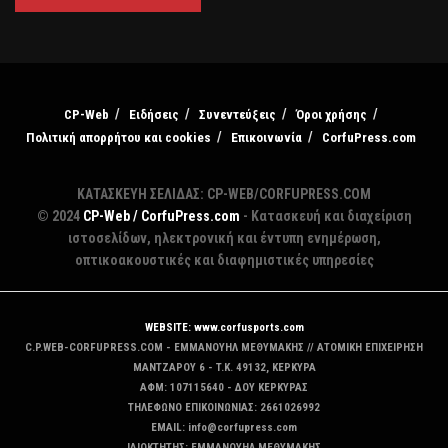
CP-Web
Ειδήσεις
Συνεντεύξεις
Όροι χρήσης
Πολιτική απορρήτου και cookies
Επικοινωνία
CorfuPress.com
ΚΑΤΑΣΚΕΥΗ ΣΕΛΙΔΑΣ: CP-WEB/CORFUPRESS.COM
© 2024
CP-Web / CorfuPress.com
- Κατασκευή και διαχείριση
ιστοσελίδων, ηλεκτρονική και έντυπη ενημέρωση,
οπτικοακουστικές και διαφημιστικές υπηρεσίες
WEBSITE: www.corfusports.com
C.P.WEB-CORFUPRESS.COM - ΕΜΜΑΝΟΥΗΛ ΜΕΘΥΜΑΚΗΣ // ΑΤΟΜΙΚΗ ΕΠΙΧΕΙΡΗΣΗ
MANTZAΡΟΥ 6 - T.K. 49132, ΚΕΡΚΥΡΑ
ΑΦΜ: 107115640 - ΔΟΥ ΚΕΡΚΥΡΑΣ
ΤΗΛΕΦΩΝΟ ΕΠΙΚΟΙΝΩΝΙΑΣ: 2661026992
EMAIL: info@corfupress.com
ΙΔΙΟΚΤΗΤΗΣ: EMMANOYΗΛ ΜΕΘΥΜΑΚΗΣ