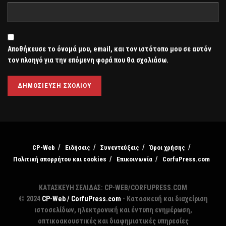
Αποθήκευσε το όνομά μου, email, και τον ιστότοπο μου σε αυτόν
τον πλοηγό για την επόμενη φορά που θα σχολιάσω.
CP-Web
Ειδήσεις
Συνεντεύξεις
Όροι χρήσης
Πολιτική απορρήτου και cookies
Επικοινωνία
CorfuPress.com
ΚΑΤΑΣΚΕΥΗ ΣΕΛΙΔΑΣ: CP-WEB/CORFUPRESS.COM
© 2024
CP-Web / CorfuPress.com
- Κατασκευή και διαχείριση
ιστοσελίδων, ηλεκτρονική και έντυπη ενημέρωση,
οπτικοακουστικές και διαφημιστικές υπηρεσίες