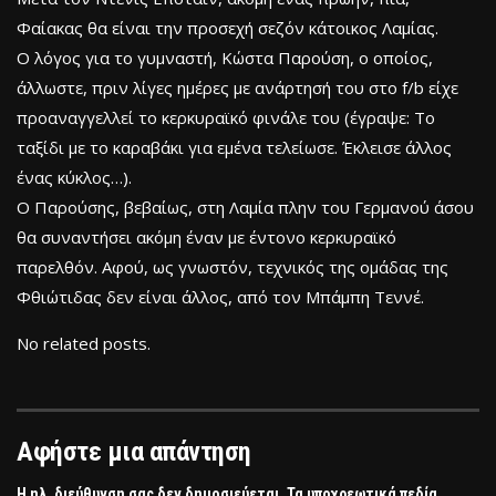
Φαίακας θα είναι την προσεχή σεζόν κάτοικος Λαμίας.
Ο λόγος για το γυμναστή, Κώστα Παρούση, ο οποίος,
άλλωστε, πριν λίγες ημέρες με ανάρτησή του στο f/b είχε
προαναγγελλεί το κερκυραϊκό φινάλε του (έγραψε: Το
ταξίδι με το καραβάκι για εμένα τελείωσε. Έκλεισε άλλος
ένας κύκλος…).
Ο Παρούσης, βεβαίως, στη Λαμία πλην του Γερμανού άσου
θα συναντήσει ακόμη έναν με έντονο κερκυραϊκό
παρελθόν. Αφού, ως γνωστόν, τεχνικός της ομάδας της
Φθιώτιδας δεν είναι άλλος, από τον Μπάμπη Τεννέ.
No related posts.
Αφήστε μια απάντηση
Η ηλ. διεύθυνση σας δεν δημοσιεύεται.
Τα υποχρεωτικά πεδία