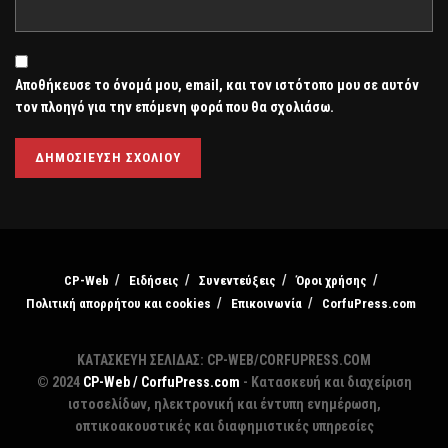
Αποθήκευσε το όνομά μου, email, και τον ιστότοπο μου σε αυτόν
τον πλοηγό για την επόμενη φορά που θα σχολιάσω.
CP-Web
Ειδήσεις
Συνεντεύξεις
Όροι χρήσης
Πολιτική απορρήτου και cookies
Επικοινωνία
CorfuPress.com
ΚΑΤΑΣΚΕΥΗ ΣΕΛΙΔΑΣ: CP-WEB/CORFUPRESS.COM
© 2024
CP-Web / CorfuPress.com
- Κατασκευή και διαχείριση
ιστοσελίδων, ηλεκτρονική και έντυπη ενημέρωση,
οπτικοακουστικές και διαφημιστικές υπηρεσίες