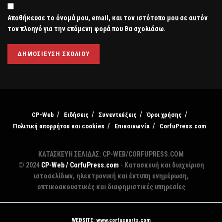
Αποθήκευσε το όνομά μου, email, και τον ιστότοπο μου σε αυτόν
τον πλοηγό για την επόμενη φορά που θα σχολιάσω.
CP-Web
Ειδήσεις
Συνεντεύξεις
Όροι χρήσης
Πολιτική απορρήτου και cookies
Επικοινωνία
CorfuPress.com
ΚΑΤΑΣΚΕΥΗ ΣΕΛΙΔΑΣ: CP-WEB/CORFUPRESS.COM
© 2024
CP-Web / CorfuPress.com
- Κατασκευή και διαχείριση
ιστοσελίδων, ηλεκτρονική και έντυπη ενημέρωση,
οπτικοακουστικές και διαφημιστικές υπηρεσίες
WEBSITE: www.corfusports.com