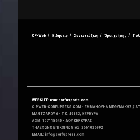
CP-Web
Ειδήσεις
Συνεντεύξεις
Όροι χρήσης
Πολ
WEBSITE: www.corfusports.com
C.P.WEB-CORFUPRESS.COM - ΕΜΜΑΝΟΥΗΛ ΜΕΘΥΜΑΚΗΣ // Α
MANTZAΡΟΥ 6 - T.K. 49132, ΚΕΡΚΥΡΑ
ΑΦΜ: 107115640 - ΔΟΥ ΚΕΡΚΥΡΑΣ
ΤΗΛΕΦΩΝΟ ΕΠΙΚΟΙΝΩΝΙΑΣ: 2661026992
EMAIL: info@corfupress.com