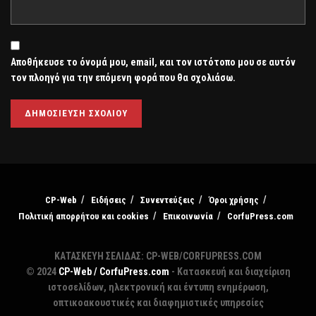
Αποθήκευσε το όνομά μου, email, και τον ιστότοπο μου σε αυτόν
τον πλοηγό για την επόμενη φορά που θα σχολιάσω.
CP-Web
Ειδήσεις
Συνεντεύξεις
Όροι χρήσης
Πολιτική απορρήτου και cookies
Επικοινωνία
CorfuPress.com
ΚΑΤΑΣΚΕΥΗ ΣΕΛΙΔΑΣ: CP-WEB/CORFUPRESS.COM
© 2024
CP-Web / CorfuPress.com
- Κατασκευή και διαχείριση
ιστοσελίδων, ηλεκτρονική και έντυπη ενημέρωση,
οπτικοακουστικές και διαφημιστικές υπηρεσίες