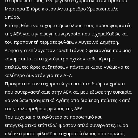
το πρόσωπό τους, ένα μεγάλο ευχαριστώ στον Πρόεδρο
Μάστορα Σπύρο κ στον Αντιπρόεδρο Χρυσικοπουλο
Σπύρο.
Επίσης θέλω να ευχαριστήσω όλους τους ποδοσφαιριστές
της ΑΕΛ για την άψογη συνεργασία που είχαμε.Καθώς και
τον προπονητή τερματοφυλάκων Αυγερινό Δημήτρη.
Άφησα για”επίλογο”τον coach Γιάννη Σφακιανάκη που μαζί
κάναμε απίστευτα χιλιόμετρα σχεδόν κάθε μέρα με
ατελείωτες ώρες συζητήσεων,πάντα με κύριο γνώμονα το
καλύτερο δυνατόν για την ΑΕΛ.
Πραγματικά τον ευχαριστώ για αυτά τα δυόμισι χρόνια
που συνεργαστήκαμε στην ΑΕΛ και μου έδωσε την ευκαιρία
να νοιώσω πραγματικά Αγάπη από διοίκηση-παίκτες κ από
τους πολυάριθμους φίλους της ΑΕΛ.
Του εύχομαι ο,τι καλύτερο σε προσωπικό και
επαγγελματικό επίπεδο.Ήμασταν απλά συνεργάτες.Τώρα
πλέον είμαστε φίλοι!Σας ευχαριστώ όλους από καρδιάς.