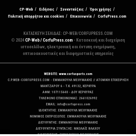
CP-Web
Ειδήσεις
Συνεντεύξεις
Όροι χρήσης
Πολιτική απορρήτου και cookies
Επικοινωνία
CorfuPress.com
ΚΑΤΑΣΚΕΥΗ ΣΕΛΙΔΑΣ: CP-WEB/CORFUPRESS.COM
© 2024
CP-Web / CorfuPress.com
- Κατασκευή και διαχείριση
ιστοσελίδων, ηλεκτρονική και έντυπη ενημέρωση,
οπτικοακουστικές και διαφημιστικές υπηρεσίες
WEBSITE: www.corfusports.com
C.P.WEB-CORFUPRESS.COM - ΕΜΜΑΝΟΥΗΛ ΜΕΘΥΜΑΚΗΣ // ΑΤΟΜΙΚΗ ΕΠΙΧΕΙΡΗΣΗ
MANTZAΡΟΥ 6 - T.K. 49132, ΚΕΡΚΥΡΑ
ΑΦΜ: 107115640 - ΔΟΥ ΚΕΡΚΥΡΑΣ
ΤΗΛΕΦΩΝΟ ΕΠΙΚΟΙΝΩΝΙΑΣ: 2661026992
EMAIL: info@corfupress.com
ΙΔΙΟΚΤΗΤΗΣ: EMMANOYΗΛ ΜΕΘΥΜΑΚΗΣ
ΝΟΜΙΜΟΣ ΕΚΠΡΟΣΩΠΟΣ: EMMANOYΗΛ ΜΕΘΥΜΑΚΗΣ
ΔΙΕΥΘΥΝΤΗΣ: EMMANOYΗΛ ΜΕΘΥΜΑΚΗΣ
ΔΙΕΥΘΥΝΤΡΙΑ ΣΥΝΤΑΞΗΣ: ΝΙΚΟΛΑΪΣ ΒΛΑΧΟΥ
ΔΙΑΧΕΙΡΙΣΤΗΣ: EMMANOYΗΛ ΜΕΘΥΜΑΚΗΣ