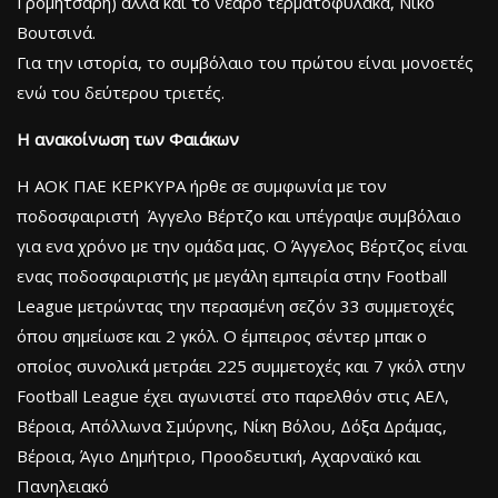
Γρομητσάρη) αλλά και το νεαρό τερματοφύλακα, Νίκο
Βουτσινά.
Για την ιστορία, το συμβόλαιο του πρώτου είναι μονοετές
ενώ του δεύτερου τριετές.
Η ανακοίνωση των Φαιάκων
Η ΑΟΚ ΠΑΕ ΚΕΡΚΥΡΑ ήρθε σε συμφωνία με τον
ποδοσφαιριστή Άγγελο Βέρτζο και υπέγραψε συμβόλαιο
για ενα χρόνο με την ομάδα μας. Ο Άγγελος Βέρτζος είναι
ενας ποδοσφαιριστής με μεγάλη εμπειρία στην Football
League μετρώντας την περασμένη σεζόν 33 συμμετοχές
όπου σημείωσε και 2 γκόλ. Ο έμπειρος σέντερ μπακ ο
οποίος συνολικά μετράει 225 συμμετοχές και 7 γκόλ στην
Football League έχει αγωνιστεί στο παρελθόν στις ΑΕΛ,
Βέροια, Απόλλωνα Σμύρνης, Νίκη Βόλου, Δόξα Δράμας,
Βέροια, Άγιο Δημήτριο, Προοδευτική, Αχαρναϊκό και
Πανηλειακό