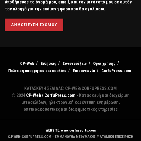
Αποθήκευσε το όνομά μου, email, και τον ιστότοπο μου σε αυτόν
τον πλοηγό για την επόμενη φορά που θα σχολιάσω.
CP-Web
Ειδήσεις
Συνεντεύξεις
Όροι χρήσης
Πολιτική απορρήτου και cookies
Επικοινωνία
CorfuPress.com
ΚΑΤΑΣΚΕΥΗ ΣΕΛΙΔΑΣ: CP-WEB/CORFUPRESS.COM
© 2024
CP-Web / CorfuPress.com
- Κατασκευή και διαχείριση
ιστοσελίδων, ηλεκτρονική και έντυπη ενημέρωση,
οπτικοακουστικές και διαφημιστικές υπηρεσίες
WEBSITE: www.corfusports.com
C.P.WEB-CORFUPRESS.COM - ΕΜΜΑΝΟΥΗΛ ΜΕΘΥΜΑΚΗΣ // ΑΤΟΜΙΚΗ ΕΠΙΧΕΙΡΗΣΗ