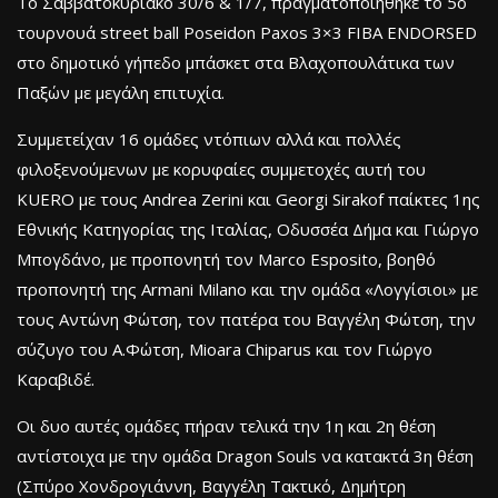
Το Σαββατοκύριακο 30/6 & 1/7, πραγματοποιήθηκε το 5ο
τουρνουά street ball Poseidon Paxos 3×3 FIBA ENDORSED
στο δημοτικό γήπεδο μπάσκετ στα Βλαχοπουλάτικα των
Παξών με μεγάλη επιτυχία.
Συμμετείχαν 16 ομάδες ντόπιων αλλά και πολλές
φιλοξενούμενων με κορυφαίες συμμετοχές αυτή του
KUERO με τους Andrea Zerini και Georgi Sirakof παίκτες 1ης
Εθνικής Κατηγορίας της Ιταλίας, Οδυσσέα Δήμα και Γιώργο
Μπογδάνο, με προπονητή τον Marco Esposito, βοηθό
προπονητή της Armani Milano και την ομάδα «Λογγίσιοι» με
τους Αντώνη Φώτση, τον πατέρα του Βαγγέλη Φώτση, την
σύζυγο του Α.Φώτση, Mioara Chiparus και τον Γιώργο
Καραβιδέ.
Οι δυο αυτές ομάδες πήραν τελικά την 1η και 2η θέση
αντίστοιχα με την ομάδα Dragon Souls να κατακτά 3η θέση
(Σπύρο Χονδρογιάννη, Βαγγέλη Τακτικό, Δημήτρη