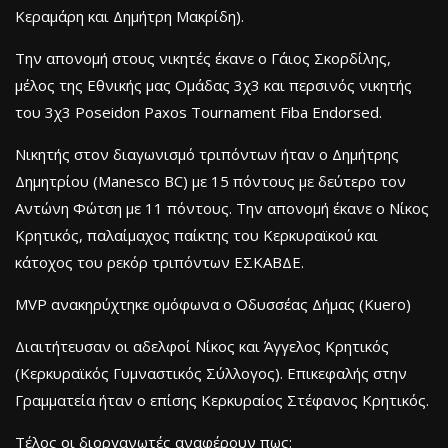
Κεραμάρη και Δημήτρη Μακρίδη).
Την απονομή στους νικητές έκανε ο Γάιος Σκορδίλης,
μέλος της Εθνικής μας Ομάδας 3χ3 και περσινός νικητής
του 3χ3 Poseidon Paxos Tournament Fiba Endorsed.
Νικητής στον διαγωνισμό τριπόντων ήταν ο Δημήτρης
Δημητρίου (Manesco BC) με 15 πόντους με δεύτερο τον
Αντώνη Φώτση με 11 πόντους. Την απονομή έκανε ο Νίκος
Κρητικός, παλαίμαχος παίκτης του Κερκυραϊκού και
κάτοχος του ρεκόρ τριπόντων ΕΣΚΑΒΔΕ.
MVP ανακηρύχτηκε ομόφωνα ο Οδυσσέας Δήμας (Kuero)
Διαιτήτευσαν οι αδελφοί Νίκος και Άγγελος Κρητικός
(Κερκυραϊκός Γυμναστικός Σύλλογος). Επικεφαλής στην
Γραμματεία ήταν ο επίσης Κερκυραίος Στέφανος Κρητικός.
Τέλος οι διοργανωτές αναφέρουν πως: