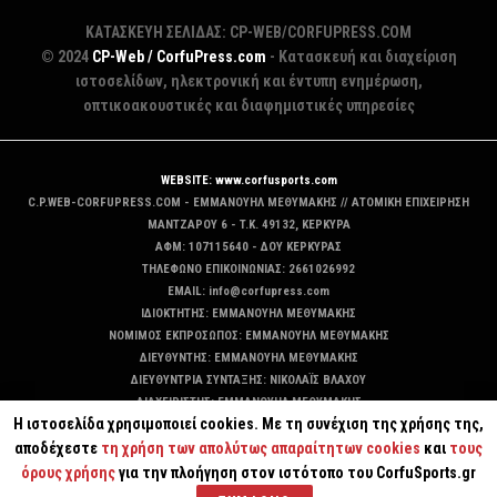
ΚΑΤΑΣΚΕΥΗ ΣΕΛΙΔΑΣ: CP-WEB/CORFUPRESS.COM
© 2024
CP-Web / CorfuPress.com
- Κατασκευή και διαχείριση
ιστοσελίδων, ηλεκτρονική και έντυπη ενημέρωση,
οπτικοακουστικές και διαφημιστικές υπηρεσίες
WEBSITE: www.corfusports.com
C.P.WEB-CORFUPRESS.COM - ΕΜΜΑΝΟΥΗΛ ΜΕΘΥΜΑΚΗΣ // ΑΤΟΜΙΚΗ ΕΠΙΧΕΙΡΗΣΗ
MANTZAΡΟΥ 6 - T.K. 49132, ΚΕΡΚΥΡΑ
ΑΦΜ: 107115640 - ΔΟΥ ΚΕΡΚΥΡΑΣ
ΤΗΛΕΦΩΝΟ ΕΠΙΚΟΙΝΩΝΙΑΣ: 2661026992
EMAIL: info@corfupress.com
ΙΔΙΟΚΤΗΤΗΣ: EMMANOYΗΛ ΜΕΘΥΜΑΚΗΣ
ΝΟΜΙΜΟΣ ΕΚΠΡΟΣΩΠΟΣ: EMMANOYΗΛ ΜΕΘΥΜΑΚΗΣ
ΔΙΕΥΘΥΝΤΗΣ: EMMANOYΗΛ ΜΕΘΥΜΑΚΗΣ
ΔΙΕΥΘΥΝΤΡΙΑ ΣΥΝΤΑΞΗΣ: ΝΙΚΟΛΑΪΣ ΒΛΑΧΟΥ
ΔΙΑΧΕΙΡΙΣΤΗΣ: EMMANOYΗΛ ΜΕΘΥΜΑΚΗΣ
Η ιστοσελίδα χρησιμοποιεί cookies. Με τη συνέχιση της χρήσης της,
ΔΙΚΑΙΟΥΧΟΣ DOMAIN: ΕΜΜΑΝΟΥΗΛ ΜΕΘΥΜΑΚΗΣ
αποδέχεστε
τη χρήση των απολύτως απαραίτητων cookies
και
τους
όρους χρήσης
για την πλοήγηση στον ιστότοπο του CorfuSports.gr