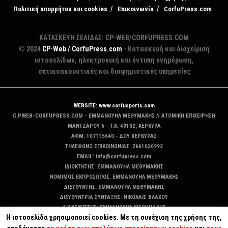
Πολιτική απορρήτου και cookies
Επικοινωνία
CorfuPress.com
ΚΑΤΑΣΚΕΥΗ ΣΕΛΙΔΑΣ: CP-WEB/CORFUPRESS.COM
© 2024
CP-Web / CorfuPress.com
- Κατασκευή και διαχείριση
ιστοσελίδων, ηλεκτρονική και έντυπη ενημέρωση,
οπτικοακουστικές και διαφημιστικές υπηρεσίες
WEBSITE: www.corfusports.com
C.P.WEB-CORFUPRESS.COM - ΕΜΜΑΝΟΥΗΛ ΜΕΘΥΜΑΚΗΣ // ΑΤΟΜΙΚΗ ΕΠΙΧΕΙΡΗΣΗ
MANTZAΡΟΥ 6 - T.K. 49132, ΚΕΡΚΥΡΑ
ΑΦΜ: 107115640 - ΔΟΥ ΚΕΡΚΥΡΑΣ
ΤΗΛΕΦΩΝΟ ΕΠΙΚΟΙΝΩΝΙΑΣ: 2661026992
EMAIL: info@corfupress.com
ΙΔΙΟΚΤΗΤΗΣ: EMMANOYΗΛ ΜΕΘΥΜΑΚΗΣ
ΝΟΜΙΜΟΣ ΕΚΠΡΟΣΩΠΟΣ: EMMANOYΗΛ ΜΕΘΥΜΑΚΗΣ
ΔΙΕΥΘΥΝΤΗΣ: EMMANOYΗΛ ΜΕΘΥΜΑΚΗΣ
ΔΙΕΥΘΥΝΤΡΙΑ ΣΥΝΤΑΞΗΣ: ΝΙΚΟΛΑΪΣ ΒΛΑΧΟΥ
ΔΙΑΧΕΙΡΙΣΤΗΣ: EMMANOYΗΛ ΜΕΘΥΜΑΚΗΣ
Η ιστοσελίδα χρησιμοποιεί cookies. Με τη συνέχιση της χρήσης της,
ΔΙΚΑΙΟΥΧΟΣ DOMAIN: ΕΜΜΑΝΟΥΗΛ ΜΕΘΥΜΑΚΗΣ