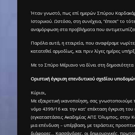
Ήταν γνωστό, πως επί ημερών Σπύρου Καρδακάρη
Ιστορικού. Ωστόσο, στη συνέχεια, “έπεσε” το τότ
αναμόρφωση στα προβλήματα που αντιμετωπίζει τ
Παρόλα αυτά, η εταιρεία, που αναφέραμε νωρίτε
κατατεθεί αρμοδίως, και πριν λίγες ημέρες υπήρ
Με το Σπύρο Μέριανο να δίνει στη δημοσιότητα 
Οριστική έγκριση επενδυτικού σχεδίου υποδομώ
Kύριοι,
Με εξαιρετική ικανοποίηση, σας γνωστοποιούμε 
νόμο 4399/16 και την κατ’ επέκταση έγκριση το
(εγκαταστάσεις Ακαδημίας ΑΠΣ Όλυμπος, στην Κα
μια επένδυση – υπέρβαση, με τεράστιες προοπτική
διάφορες… Κασσάνδρες, οι δημιουργικές, πρωτοπ