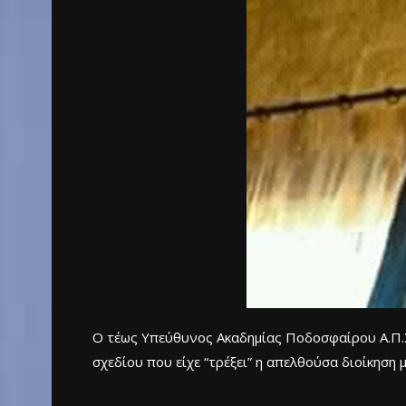
Ο τέως Υπεύθυνος Ακαδημίας Ποδοσφαίρου Α.Π.Σ 
σχεδίου που είχε “τρέξει” η απελθούσα διοίκηση 