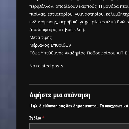
περιβάλλον, αποδίδουν καρπούς. Η μονάδα περι
πισίνας, εστιατορίου, γυμναστηρίου, κολυμβητη
ενδυνάμωσης, αεροβική, yoga, pilates κλπ.) Ενώ
(ποδόσφαιρο, στίβος κ.λπ.).
Μετά τιμής
Μέριανος Σπυρίδων
Τέως Υπεύθυνος Ακαδημίας Ποδοσφαίρου Α.Π.Σ Ο
No related posts.
Αφήστε μια απάντηση
Η ηλ. διεύθυνση σας δεν δημοσιεύεται.
Τα υποχρεωτικά
*
Σχόλιο