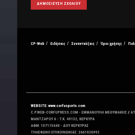
CP-Web
Ειδήσεις
Συνεντεύξεις
Όροι χρήσης
Πολ
WEBSITE: www.corfusports.com
C.P.WEB-CORFUPRESS.COM - ΕΜΜΑΝΟΥΗΛ ΜΕΘΥΜΑΚΗΣ // Α
MANTZAΡΟΥ 6 - T.K. 49132, ΚΕΡΚΥΡΑ
ΑΦΜ: 107115640 - ΔΟΥ ΚΕΡΚΥΡΑΣ
ΤΗΛΕΦΩΝΟ ΕΠΙΚΟΙΝΩΝΙΑΣ: 2661026992