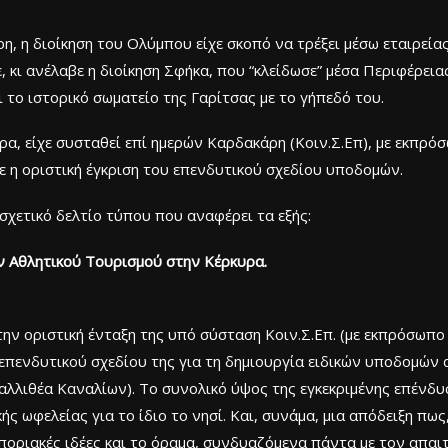
, η διοίκηση του Ολύμπου είχε σκοπό να τρέξει μέσω εταιρεία
ε, κι ανέλαβε η διοίκηση Σφήκα, που “κλείδωσε” μέσα Περιφέρει
ο ιστορικό σωματείο της Γαρίτσας με το γήπεδό του.
ρα, είχε συσταθεί επί ημερών Καρδακάρη (Κοιν.Σ.Επ), με εκπρό
ξε η οριστική έγκριση του επενδυτικού σχεδίου υποδομών.
σχετικό δελτίο τύπου που αναφέρει τα εξής:
ν Αθλητικού Τουρισμού στην Κέρκυρα.
την οριστική ένταξη της υπό σύσταση Κοιν.Σ.Επ. (με εκπρόσωπ
υ επενδυτικού σχεδίου της για τη δημιουργία ειδικών υποδομών
λλιθέα Καναλίων). Το συνολικό ύψος της εγκεκριμένης επένδυσ
ς ωφελείας για το ίδιο το νησί. Και, συνάμα, μια απόδειξη πως
οριακές ιδέες και το όραμα, συνδυαζόμενα πάντα με τον απαιτ