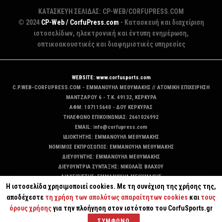
ΚΑΤΑΣΚΕΥΗ ΣΕΛΙΔΑΣ: CP-WEB/CORFUPRESS.COM
© 2024
CP-Web / CorfuPress.com
- Κατασκευή και διαχείριση
ιστοσελίδων, ηλεκτρονική και έντυπη ενημέρωση,
οπτικοακουστικές και διαφημιστικές υπηρεσίες
WEBSITE: www.corfusports.com
C.P.WEB-CORFUPRESS.COM - ΕΜΜΑΝΟΥΗΛ ΜΕΘΥΜΑΚΗΣ // ΑΤΟΜΙΚΗ ΕΠΙΧΕΙΡΗΣΗ
MANTZAΡΟΥ 6 - T.K. 49132, ΚΕΡΚΥΡΑ
ΑΦΜ: 107115640 - ΔΟΥ ΚΕΡΚΥΡΑΣ
ΤΗΛΕΦΩΝΟ ΕΠΙΚΟΙΝΩΝΙΑΣ: 2661026992
EMAIL: info@corfupress.com
ΙΔΙΟΚΤΗΤΗΣ: EMMANOYΗΛ ΜΕΘΥΜΑΚΗΣ
ΝΟΜΙΜΟΣ ΕΚΠΡΟΣΩΠΟΣ: EMMANOYΗΛ ΜΕΘΥΜΑΚΗΣ
ΔΙΕΥΘΥΝΤΗΣ: EMMANOYΗΛ ΜΕΘΥΜΑΚΗΣ
ΔΙΕΥΘΥΝΤΡΙΑ ΣΥΝΤΑΞΗΣ: ΝΙΚΟΛΑΪΣ ΒΛΑΧΟΥ
ΔΙΑΧΕΙΡΙΣΤΗΣ: EMMANOYΗΛ ΜΕΘΥΜΑΚΗΣ
Η ιστοσελίδα χρησιμοποιεί cookies. Με τη συνέχιση της χρήσης της,
ΔΙΚΑΙΟΥΧΟΣ DOMAIN: ΕΜΜΑΝΟΥΗΛ ΜΕΘΥΜΑΚΗΣ
αποδέχεστε
τη χρήση των απολύτως απαραίτητων cookies
και
τους
όρους χρήσης
για την πλοήγηση στον ιστότοπο του CorfuSports.gr
ΣΥΜΦΩΝΩ