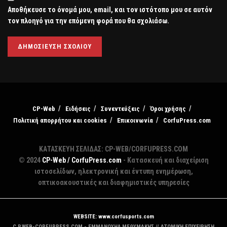
Αποθήκευσε το όνομά μου, email, και τον ιστότοπο μου σε αυτόν
τον πλοηγό για την επόμενη φορά που θα σχολιάσω.
CP-Web
Ειδήσεις
Συνεντεύξεις
Όροι χρήσης
Πολιτική απορρήτου και cookies
Επικοινωνία
CorfuPress.com
ΚΑΤΑΣΚΕΥΗ ΣΕΛΙΔΑΣ: CP-WEB/CORFUPRESS.COM
© 2024
CP-Web / CorfuPress.com
- Κατασκευή και διαχείριση
ιστοσελίδων, ηλεκτρονική και έντυπη ενημέρωση,
οπτικοακουστικές και διαφημιστικές υπηρεσίες
WEBSITE: www.corfusports.com
C.P.WEB-CORFUPRESS.COM - ΕΜΜΑΝΟΥΗΛ ΜΕΘΥΜΑΚΗΣ // ΑΤΟΜΙΚΗ ΕΠΙΧΕΙΡΗΣΗ