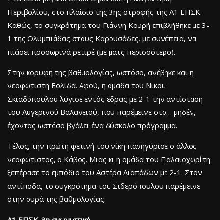
Περιβολίου, στο πλαίσιο της 3ης στροφής της Α1 ΕΠΣΚ.
Καθώς, το συγκρότημα του Γιάννη Κουρή επιβλήθηκε με 3-
1 της Ολυμπιάδας στους Καρουσάδες, με συνέπεια, να
πιάσει προσωρινά ρετιρέ (με ματς περισσότερο).
Στην κορυφή της βαθμολογίας, ωστόσο, ανέβηκε και η
νεοφώτιστη Βολίδα. Αφού, η ομάδα του Νίκου
Σκιαδόπουλου λύγισε εντός έδρας με 2-1 την αντίσταση
του Αυγερινού Βαλανειού, που παρέμεινε στο… μηδέν,
έχοντας ωστόσο βγάλει ένα δύσκολο πρόγραμμα.
Τέλος, την πρώτη φετινή του νίκη πανηγύρισε ο άλλος
νεοφώτιστος, ο Κάβος. Μιας κι η ομάδα του Παλαιοχωρίτη
ξεπέρασε το εμπόδιο του Αστέρα Λιαπάδων με 2-1. Στον
αντίποδα, το συγκρότημα του Σιδερόπουλου παρέμεινε
στην ουρά της βαθμολογίας.
Α1 ΕΠΣΚ-3η αγωνιστική