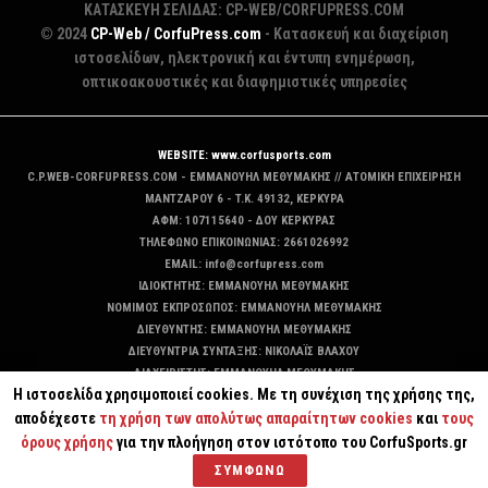
ΚΑΤΑΣΚΕΥΗ ΣΕΛΙΔΑΣ: CP-WEB/CORFUPRESS.COM
© 2024
CP-Web / CorfuPress.com
- Κατασκευή και διαχείριση
ιστοσελίδων, ηλεκτρονική και έντυπη ενημέρωση,
οπτικοακουστικές και διαφημιστικές υπηρεσίες
WEBSITE: www.corfusports.com
C.P.WEB-CORFUPRESS.COM - ΕΜΜΑΝΟΥΗΛ ΜΕΘΥΜΑΚΗΣ // ΑΤΟΜΙΚΗ ΕΠΙΧΕΙΡΗΣΗ
MANTZAΡΟΥ 6 - T.K. 49132, ΚΕΡΚΥΡΑ
ΑΦΜ: 107115640 - ΔΟΥ ΚΕΡΚΥΡΑΣ
ΤΗΛΕΦΩΝΟ ΕΠΙΚΟΙΝΩΝΙΑΣ: 2661026992
EMAIL: info@corfupress.com
ΙΔΙΟΚΤΗΤΗΣ: EMMANOYΗΛ ΜΕΘΥΜΑΚΗΣ
ΝΟΜΙΜΟΣ ΕΚΠΡΟΣΩΠΟΣ: EMMANOYΗΛ ΜΕΘΥΜΑΚΗΣ
ΔΙΕΥΘΥΝΤΗΣ: EMMANOYΗΛ ΜΕΘΥΜΑΚΗΣ
ΔΙΕΥΘΥΝΤΡΙΑ ΣΥΝΤΑΞΗΣ: ΝΙΚΟΛΑΪΣ ΒΛΑΧΟΥ
ΔΙΑΧΕΙΡΙΣΤΗΣ: EMMANOYΗΛ ΜΕΘΥΜΑΚΗΣ
Η ιστοσελίδα χρησιμοποιεί cookies. Με τη συνέχιση της χρήσης της,
ΔΙΚΑΙΟΥΧΟΣ DOMAIN: ΕΜΜΑΝΟΥΗΛ ΜΕΘΥΜΑΚΗΣ
αποδέχεστε
τη χρήση των απολύτως απαραίτητων cookies
και
τους
όρους χρήσης
για την πλοήγηση στον ιστότοπο του CorfuSports.gr
ΣΥΜΦΩΝΩ