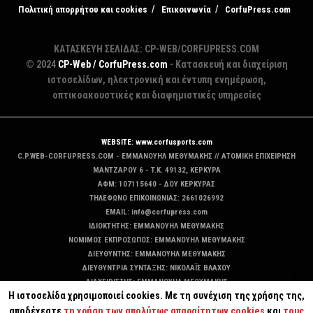
Πολιτική απορρήτου και cookies
Επικοινωνία
CorfuPress.com
ΚΑΤΑΣΚΕΥΗ ΣΕΛΙΔΑΣ: CP-WEB/CORFUPRESS.COM
© 2024
CP-Web / CorfuPress.com
- Κατασκευή και διαχείριση
ιστοσελίδων, ηλεκτρονική και έντυπη ενημέρωση,
οπτικοακουστικές και διαφημιστικές υπηρεσίες
WEBSITE: www.corfusports.com
C.P.WEB-CORFUPRESS.COM - ΕΜΜΑΝΟΥΗΛ ΜΕΘΥΜΑΚΗΣ // ΑΤΟΜΙΚΗ ΕΠΙΧΕΙΡΗΣΗ
MANTZAΡΟΥ 6 - T.K. 49132, ΚΕΡΚΥΡΑ
ΑΦΜ: 107115640 - ΔΟΥ ΚΕΡΚΥΡΑΣ
ΤΗΛΕΦΩΝΟ ΕΠΙΚΟΙΝΩΝΙΑΣ: 2661026992
EMAIL: info@corfupress.com
ΙΔΙΟΚΤΗΤΗΣ: EMMANOYΗΛ ΜΕΘΥΜΑΚΗΣ
ΝΟΜΙΜΟΣ ΕΚΠΡΟΣΩΠΟΣ: EMMANOYΗΛ ΜΕΘΥΜΑΚΗΣ
ΔΙΕΥΘΥΝΤΗΣ: EMMANOYΗΛ ΜΕΘΥΜΑΚΗΣ
ΔΙΕΥΘΥΝΤΡΙΑ ΣΥΝΤΑΞΗΣ: ΝΙΚΟΛΑΪΣ ΒΛΑΧΟΥ
ΔΙΑΧΕΙΡΙΣΤΗΣ: EMMANOYΗΛ ΜΕΘΥΜΑΚΗΣ
Η ιστοσελίδα χρησιμοποιεί cookies. Με τη συνέχιση της χρήσης της,
ΔΙΚΑΙΟΥΧΟΣ DOMAIN: ΕΜΜΑΝΟΥΗΛ ΜΕΘΥΜΑΚΗΣ
αποδέχεστε
τη χρήση των απολύτως απαραίτητων cookies
και
τους