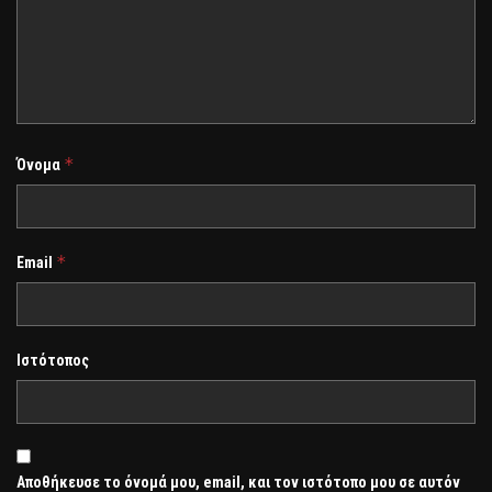
*
Όνομα
*
Email
Ιστότοπος
Αποθήκευσε το όνομά μου, email, και τον ιστότοπο μου σε αυτόν