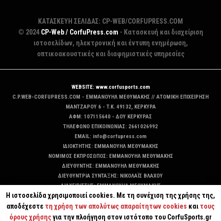
ΚΑΤΑΣΚΕΥΗ ΣΕΛΙΔΑΣ: CP-WEB/CORFUPRESS.COM
© 2024
CP-Web / CorfuPress.com
- Κατασκευή και διαχείριση
ιστοσελίδων, ηλεκτρονική και έντυπη ενημέρωση,
οπτικοακουστικές και διαφημιστικές υπηρεσίες
WEBSITE: www.corfusports.com
C.P.WEB-CORFUPRESS.COM - ΕΜΜΑΝΟΥΗΛ ΜΕΘΥΜΑΚΗΣ // ΑΤΟΜΙΚΗ ΕΠΙΧΕΙΡΗΣΗ
MANTZAΡΟΥ 6 - T.K. 49132, ΚΕΡΚΥΡΑ
ΑΦΜ: 107115640 - ΔΟΥ ΚΕΡΚΥΡΑΣ
ΤΗΛΕΦΩΝΟ ΕΠΙΚΟΙΝΩΝΙΑΣ: 2661026992
EMAIL: info@corfupress.com
ΙΔΙΟΚΤΗΤΗΣ: EMMANOYΗΛ ΜΕΘΥΜΑΚΗΣ
ΝΟΜΙΜΟΣ ΕΚΠΡΟΣΩΠΟΣ: EMMANOYΗΛ ΜΕΘΥΜΑΚΗΣ
ΔΙΕΥΘΥΝΤΗΣ: EMMANOYΗΛ ΜΕΘΥΜΑΚΗΣ
ΔΙΕΥΘΥΝΤΡΙΑ ΣΥΝΤΑΞΗΣ: ΝΙΚΟΛΑΪΣ ΒΛΑΧΟΥ
ΔΙΑΧΕΙΡΙΣΤΗΣ: EMMANOYΗΛ ΜΕΘΥΜΑΚΗΣ
Η ιστοσελίδα χρησιμοποιεί cookies. Με τη συνέχιση της χρήσης της,
ΔΙΚΑΙΟΥΧΟΣ DOMAIN: ΕΜΜΑΝΟΥΗΛ ΜΕΘΥΜΑΚΗΣ
αποδέχεστε
τη χρήση των απολύτως απαραίτητων cookies
και
τους
όρους χρήσης
για την πλοήγηση στον ιστότοπο του CorfuSports.gr