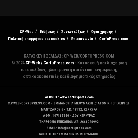
CP-Web
Ειδήσεις
Συνεντεύξεις
Όροι χρήσης
Πολιτική απορρήτου και cookies
Επικοινωνία
CorfuPress.com
ΚΑΤΑΣΚΕΥΗ ΣΕΛΙΔΑΣ: CP-WEB/CORFUPRESS.COM
© 2024
CP-Web / CorfuPress.com
- Κατασκευή και διαχείριση
ιστοσελίδων, ηλεκτρονική και έντυπη ενημέρωση,
οπτικοακουστικές και διαφημιστικές υπηρεσίες
WEBSITE: www.corfusports.com
C.P.WEB-CORFUPRESS.COM - ΕΜΜΑΝΟΥΗΛ ΜΕΘΥΜΑΚΗΣ // ΑΤΟΜΙΚΗ ΕΠΙΧΕΙΡΗΣΗ
MANTZAΡΟΥ 6 - T.K. 49132, ΚΕΡΚΥΡΑ
ΑΦΜ: 107115640 - ΔΟΥ ΚΕΡΚΥΡΑΣ
ΤΗΛΕΦΩΝΟ ΕΠΙΚΟΙΝΩΝΙΑΣ: 2661026992
EMAIL: info@corfupress.com
ΙΔΙΟΚΤΗΤΗΣ: EMMANOYΗΛ ΜΕΘΥΜΑΚΗΣ